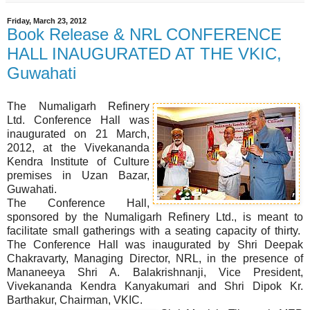
Friday, March 23, 2012
Book Release & NRL CONFERENCE
HALL INAUGURATED AT THE VKIC,
Guwahati
The Numaligarh Refinery
Ltd. Conference Hall was
inaugurated on 21 March,
2012, at the Vivekananda
Kendra Institute of Culture
premises in Uzan Bazar,
Guwahati.
The Conference Hall,
sponsored by the Numaligarh Refinery Ltd., is meant to
facilitate small gatherings with a seating capacity of thirty.
The Conference Hall was inaugurated by Shri Deepak
Chakravarty, Managing Director, NRL, in the presence of
Mananeeya Shri A. Balakrishnanji, Vice President,
Vivekananda Kendra Kanyakumari and Shri Dipok Kr.
Barthakur, Chairman, VKIC.