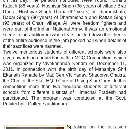
on this day. The persons honoured were Yudhbir Chand
Katoch (88 years), Hoshiyar Singh (96 years) of village Brar
Dhera, Hoshiyar Singh Thapa (92 years) of Dharamshala,
Babar Singh (90 years) of Dharamshala and Rattan Singh
(93 years) of Charri village. All were freedom fighters and
were part of the Indian National Army. It was an emotional
scene in the auditorium when tears trickled down the cheeks
of the entire audience in the jam packed hall when details of
their sacrifices were narrated.
Twelve meritorious students of different schools were also
given awards in connection with a MCQ Competition, which
was organized by Vivekananda Kendra on December 11,
2011, in connection with the birth day of Mananiya Shri
Ekanath Ranade by Maj. Gen VK Yadav, Shauorya Chakra,
the Chief of the Staff HQ 9 Core of Rising Star Corps. In this
competition more than two thousand students of different
schools from different districts of Himachal Pradesh had
participated. The program was conducted at the Govt.
Polytechnic College auditorium.
Speaking on the occasion