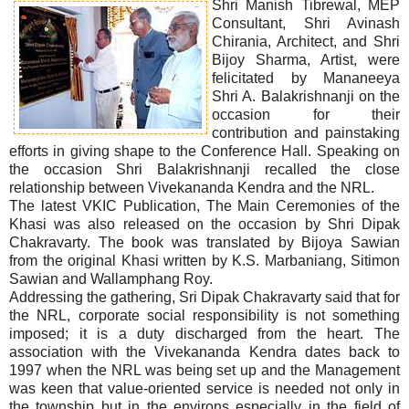
Shri Manish Tibrewal, MEP
Consultant, Shri Avinash
Chirania, Architect, and Shri
Bijoy Sharma, Artist, were
felicitated by Mananeeya
Shri A. Balakrishnanji on the
occasion for their
contribution and painstaking
efforts in giving shape to the Conference Hall. Speaking on
the occasion Shri Balakrishnanji recalled the close
relationship between Vivekananda Kendra and the NRL.
The latest VKIC Publication, The Main Ceremonies of the
Khasi was also released on the occasion by Shri Dipak
Chakravarty. The book was translated by Bijoya Sawian
from the original Khasi written by K.S. Marbaniang, Sitimon
Sawian and Wallamphang Roy.
Addressing the gathering, Sri Dipak Chakravarty said that for
the NRL, corporate social responsibility is not something
imposed; it is a duty discharged from the heart. The
association with the Vivekananda Kendra dates back to
1997 when the NRL was being set up and the Management
was keen that value-oriented service is needed not only in
the township but in the environs especially in the field of