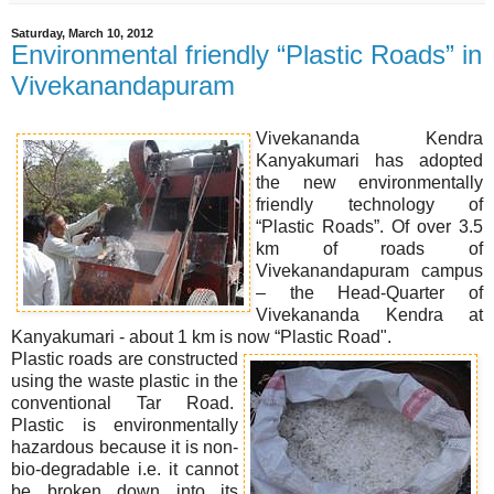
Saturday, March 10, 2012
Environmental friendly “Plastic Roads” in
Vivekanandapuram
Vivekananda Kendra
Kanyakumari has adopted
the new environmentally
friendly technology of
“Plastic Roads”. Of over 3.5
km of roads of
Vivekanandapuram campus
– the Head-Quarter of
Vivekananda Kendra at
Kanyakumari - about 1 km is now “Plastic Road".
Plastic roads are constructed
using the waste plastic in the
conventional Tar Road.
Plastic is environmentally
hazardous because it is non-
bio-degradable i.e. it cannot
be broken down into its