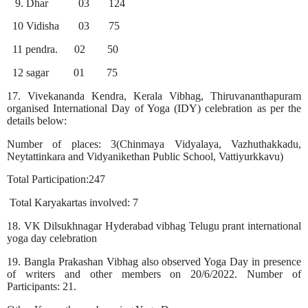
9. Dhar
03
124
10 Vidisha
03
75
11 pendra.
02
50
12 sagar
01
75
17. Vivekananda Kendra, Kerala Vibhag, Thiruvananthapuram
organised International Day of Yoga (IDY) celebration as per the
details below:
Number of places: 3(Chinmaya Vidyalaya, Vazhuthakkadu,
Neytattinkara and Vidyanikethan Public School, Vattiyurkkavu)
Total Participation:247
Total Karyakartas involved: 7
18. VK Dilsukhnagar Hyderabad vibhag Telugu prant international
yoga day celebration
19. Bangla Prakashan Vibhag also observed Yoga Day in presence
of writers and other members on 20/6/2022. Number of
Participants: 21.