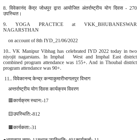
8.
विवेकानंद
केंद्र
जोधपुर
द्वारा
आयोजित
अंतर्राष्ट्रीय
योग
दिवस
- 270
उपस्थित।
9. YOGA PRACTICE at VKK_BHUBANESWAR
NAGARSTHAN
on account of 8th IYD_21/06/2022
10.. VK Manipur Vibhag has celebrated IYD 2022 today in two
niyojit nagarstans. In Imphal
West and Imphal East district
combined program attendance was 155+. And in Thoubal district
program attendance was 90+.
11..
विवेकानन्द
केन्द्र
कन्याकुमारीभागलपुर
विभाग
अन्तर्राष्ट्रीय
योग
दिवस
कार्यक्रम
विवरण
🟥
कार्यक्रम
स्थान
:-17
🟨
उपस्थिति
:-812
🟫
कार्यकता
:-31
●
भागलपुर
नगर
:-11
स्थान
उपस्थिति
;-491
कार्यकर्ता
:-11