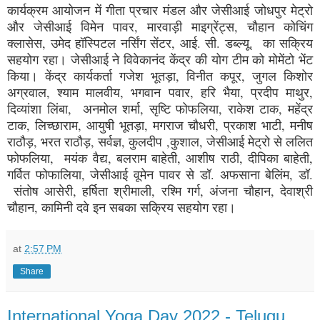
कार्यक्रम आयोजन में गीता प्रचार मंडल और जेसीआई जोधपुर मेट्रो
और जेसीआई विमेन पावर, मारवाड़ी माइग्रेंट्स, चौहान कोचिंग
क्लासेस, उमेद हॉस्पिटल नर्सिंग सेंटर, आई. सी. डब्ल्यू. का सक्रिय
सहयोग रहा। जेसीआई ने विवेकानंद केंद्र की योग टीम को मोमेंटो भेंट
किया। केंद्र कार्यकर्ता गजेश भूतड़ा, विनीत कपूर, जुगल किशोर
अग्रवाल, श्याम मालवीय, भगवान पवार, हरि भैया, प्रदीप माथुर,
दिव्यांशा लिंबा, अनमोल शर्मा, सृष्टि फोफलिया, राकेश टाक, महेंद्र
टाक, लिच्छाराम, आयुषी भूतड़ा, मगराज चौधरी, प्रकाश भाटी, मनीष
राठौड़, भरत राठौड़, सर्वज्ञ, कुलदीप ,कुशाल, जेसीआई मेट्रो से ललित
फोफलिया, मयंक वैद्य, बलराम बाहेती, आशीष राठी, दीपिका बाहेती,
गर्वित फोफालिया, जेसीआई वूमेन पावर से डॉ. अफसाना बेलिंम, डॉ.
संतोष आसेरी, हर्षिता श्रीमाली, रश्मि गर्ग, अंजना चौहान, देवाश्री
चौहान, कामिनी दवे इन सबका सक्रिय सहयोग रहा।
at
2:57 PM
Share
International Yoga Day 2022 - Telugu