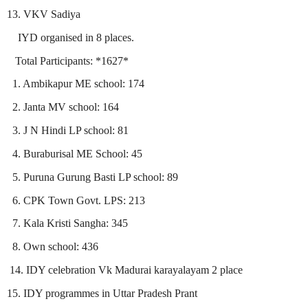
13. VKV Sadiya
IYD organised in 8 places.
Total Participants: *1627*
1. Ambikapur ME school: 174
2. Janta MV school: 164
3. J N Hindi LP school: 81
4. Buraburisal ME School: 45
5. Puruna Gurung Basti LP school: 89
6. CPK Town Govt. LPS: 213
7. Kala Kristi Sangha: 345
8. Own school: 436
14. IDY celebration Vk Madurai karayalayam 2 place
15. IDY programmes in Uttar Pradesh Prant