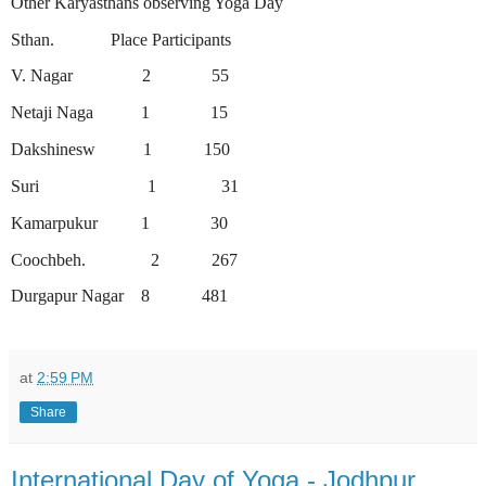
Other Karyasthans observing Yoga Day
Sthan.
Place Participants
V. Nagar
2
55
Netaji Naga
1
15
Dakshinesw
1
150
Suri
1
31
Kamarpukur
1
30
Coochbeh.
2
267
Durgapur Nagar
8
481
at
2:59 PM
Share
International Day of Yoga - Jodhpur