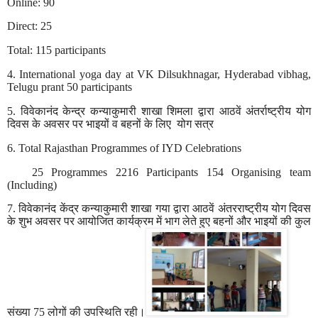
Online: 90
Direct: 25
Total: 115 participants
4. International yoga day at VK Dilsukhnagar, Hyderabad vibhag,
Telugu prant 50 participants
5.
विवेकानंद
केन्द्र
कन्याकुमारी
शाखा
शिमला
द्वारा
आठवें
अंतर्राष्ट्रीय
योग
दिवस
के
अवसर
पर
भाइयों
व
बहनों
के
लिए
योग
सत्र
6. Total Rajasthan Programmes of IYD
Celebrations
25 Programmes 2216 Participants 154 Organising team
(Including)
7.
विवेकानंद
केंद्र
कन्याकुमारी
शाखा
गया
द्वारा
आठवें
अंतरराष्ट्रीय
योग
दिवस
के
शुभ
अवसर
पर
आयोजित
कार्यक्रम
में
भाग
लेते
हुए
बहनों
और
भाइयों
की
कुल
संख्या
75
लोगों
की
उपस्थिति
रही।