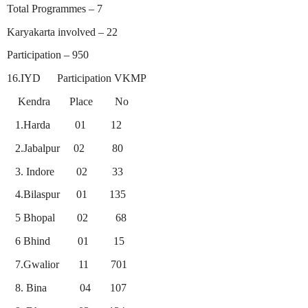
Total Programmes – 7
Karyakarta involved – 22
Participation – 950
16.IYD
Participation VKMP
Kendra
Place
No
1.Harda
01
12
2.Jabalpur
02
80
3. Indore
02
33
4.Bilaspur
01
135
5 Bhopal
02
68
6 Bhind
01
15
7.Gwalior
11
701
8. Bina
04
107