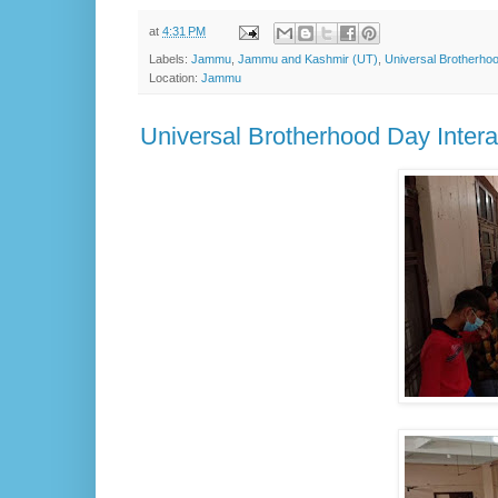
at
4:31 PM
Labels:
Jammu
,
Jammu and Kashmir (UT)
,
Universal Brotherho
Location:
Jammu
Universal Brotherhood Day Inter