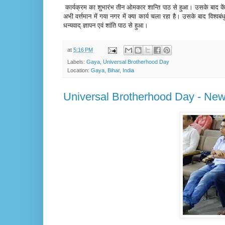
कार्यक्रम
का शुभारंभ
तीन
ओमकार
शान्ति
पाठ
से
हुआ
।
उसके
बाद
के
अभी
वर्त्तमान
में
गया
नगर
में
क्या
कार्य
चला
रहा
है
।
उसके
बाद
विश्वबंधु
धन्यवाद्
ज्ञापन
एवं
शांति
पाठ
से
हुआ
।
at
5:16 PM
Labels:
Gaya
,
Universal Brotherhood Day
Location:
Gaya, Bihar, India
Universal Brotherhood Day - New