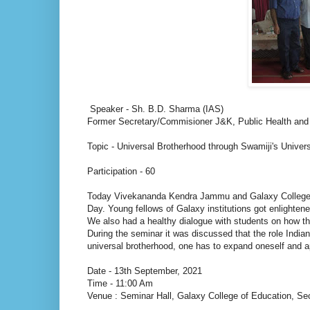
Speaker - Sh. B.D. Sharma (IAS)
Former Secretary/Commisioner J&K, Public Health and 
Topic - Universal Brotherhood through Swamiji's Unive
Participation - 60
Today Vivekananda Kendra Jammu and Galaxy College o
Day. Young fellows of Galaxy institutions got enlight
We also had a healthy dialogue with students on how th
During the seminar it was discussed that the role Indian
universal brotherhood, one has to expand oneself and app
Date - 13th September, 2021
Time - 11:00 Am
Venue : Seminar Hall, Galaxy College of Education, S