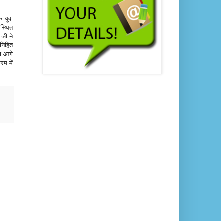
े युवा
पस्थित
 जी ने
 निहित
को आगे
रम में