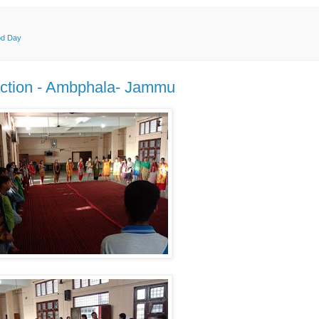
od Day
action - Ambphala- Jammu