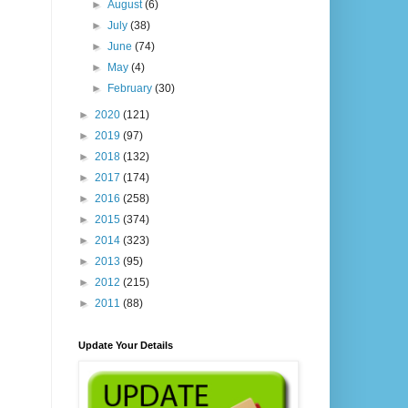
►
August
(6)
►
July
(38)
►
June
(74)
►
May
(4)
►
February
(30)
►
2020
(121)
►
2019
(97)
►
2018
(132)
►
2017
(174)
►
2016
(258)
►
2015
(374)
►
2014
(323)
►
2013
(95)
►
2012
(215)
►
2011
(88)
Update Your Details