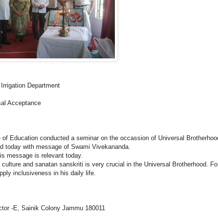
Irrigation Department
rsal Acceptance
f Education conducted a seminar on the occassion of Universal Brotherhoo
ened today with message of Swami Vivekananda.
is message is relevant today.
 culture and sanatan sanskriti is very crucial in the Universal Brotherhood. Fo
ly inclusiveness in his daily life.
ector -E, Sainik Colony Jammu 180011