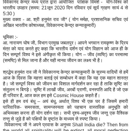
विवेकानंद केन्द्र मध्य प्रांत द्वारा आयोजित पाक्षिक विमर्श - योग-विश्व को
भारतीय उपहार (समय: 21जून 2020 दिन रविवार एवं सूर्य ग्रहण सायं 4 से
5:30 )
मुख्य वक्ता - आ. श्री हनुमंत राव जी* ( योग मर्मज्ञ, प्रशासनिक सचिव एवं
अखिल भारतीय कोषाध्यक्ष, विवेकानन्द केन्द्र कन्याकुमारी)
भूमिका :-
आ. नारायण घोष जी, विभाग प्रमुख जबलपुर। आपने भगवान रामकृष्ण के प्रिय
मंत्र को याद करते हुए कहा कि भारतीय दर्शन एवं योग विज्ञान को आज ही के
दिन सम्पूर्ण विश्व ने इसे अंगीकृत भी किया। योग – जीव (व्यष्टि) का परमात्मा
(समष्टि) से मिल जाना है और यही मानव जीवन का लक्ष्य भी है।
श्रद्धेय हनुमंत राव जी ने विवेकानन्द केन्द्र कन्याकुमारी के सुरम्य वादियों से हमें
आज के दिवस कि महत्ता बताई एवं सम्बोधन में कहा कि यह एक महान शास्त्र
है। जो सम्पूर्ण विश्व को जीवन का विशाल मार्गदर्शन कर रहा है ताकि सृष्टि का
संतुलन न बिगड़े। सृष्टि में लाखों जीव, अरबों प्राणी, वनस्पति आदि है जो एक
ही परिवार है, आज कल हम इसे Cosmic House कहते हैं।
इसे ही हम वयं बंधु – अयं बंधु, अर्थात् विश्व भी एक घर है जिसमें हमारी
पारिवारिक- समरसता, सामन्जस्यता को पहचान वास्तविक अनुभूति को
अभिव्यक्त करना ही योग दर्शन रहा। सभी दृश्य-अदृश्य जीव जन्तु एक वैश्विक
तन्तु से जुड़े है को पक्षियों के दृष्टांत के माध्यम से स्पष्ट किया।
विवेकानन्द जी ने अपने प्रवास के अनुभव Shall lndia die? Then from
the world all spirituality will be extinct, all moral perfection