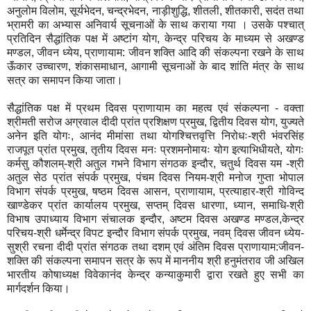
अनुलोम विलोम, सूर्यभेदन, चन्द्रभेदन, नाड़ीशुद्धि, शीतली, शीतकारी, सदंत तथा
भ्रामरी का अभ्यास अनिवार्य सूचनाओं के साथ कराया गया । उसके पश्चात्
प्रतिदिन सैद्धांतिक पक्ष में अष्टांग योग, केन्द्र परिचय के माध्यम से अखण्ड
मण्डल, जीवन ध्येय, प्राणायाम: जीवन शक्ति आदि की संकल्पना रखने के साथ
ऊॅंकार उच्चारण, शंकासमाधान, आगामी सूचनाओं के बाद शांति मंत्र के साथ
सत्र का समापन किया जाता।
सैद्धांतिक पक्ष में प्रथम दिवस प्राणायाम का महत्व एवं संकल्पना - वक्ता
श्रीमती सरोज अग्रवाल दीदी प्रांत प्रशिक्षण प्रमुख, द्वितीय दिवस योग, युज्यते
अनेन इति योगः, आनंद मीमांसा तथा योगश्चित्तवृत्ति निरोधः-श्री भंवरसिंह
राजपूत प्रांत प्रमुख, तृतीय दिवस मनः प्रशमनोमायः योग इत्याभिधीयते, योगः
कर्मसु कौशलम्-श्री अतुल गभने विभाग संगठक इन्दौर, चतुर्थ दिवस यम -श्री
अतुल सेठ प्रांत संपर्क प्रमुख, पंचम दिवस नियम-श्री मनोज गुप्ता भोपाल
विभाग संपर्क प्रमुख, षष्ठम दिवस आसन, प्राणायाम, प्रत्याहार-श्री गोविन्द
खाण्डेकर प्रांत कार्यालय प्रमुख, सप्तम् दिवस धारणा, ध्यान, समाधि-श्री
विभाष उपाध्याय विभाग संचालक इन्दौर, अष्टम दिवस अखण्ड मण्डल,केन्द्र
परिचय-श्री धर्मेन्द्र विपट इन्दौर विभाग संपर्क प्रमुख, नवम् दिवस जीवन ध्येय-
सुश्री रचना दीदी प्रांत संगठक तथा दशम् एवं अंतिम दिवस प्राणायाम:जीवन-
शक्ति की संकल्पना समापन सत्र के रूप में माननीय श्री हनुमंतराव जी अखिल
भारतीय कोषाध्यक्ष विवेकानंद केन्द्र कन्याकुमारी द्वारा रखते हुए सभी का
मार्गदर्शन किया।