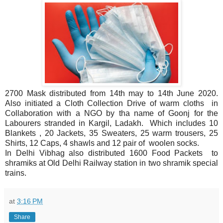
2700 Mask distributed from 14th may to 14th June 2020.
Also initiated a Cloth Collection Drive of warm cloths in
Collaboration with a NGO by tha name of Goonj for the
Labourers stranded in Kargil, Ladakh. Which includes 10
Blankets , 20 Jackets, 35 Sweaters, 25 warm trousers, 25
Shirts, 12 Caps, 4 shawls and 12 pair of woolen socks.
In Delhi Vibhag also distributed 1600 Food Packets to
shramiks at Old Delhi Railway station in two shramik special
trains.
at
3:16 PM
Share