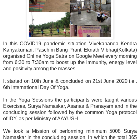
In this COVID19 pandemic situation Vivekananda Kendra
Kanyakumari, Paschim Bang Prant, Eknath Vibhag(Kolkata)
organised Online Yoga Satra on Google Meet every morning
from 6:30 to 7:30am to boost up the immunity, energy level
and positivity among the masses.
It started on 10th June & concluded on 21st June 2020 i.e..
6th International Day Of Yoga.
In the Yoga Sessions the participants were taught various
Exercises, Surya Namaskar, Asanas & Pranayam and in the
concluding session followed by the common Yoga protocol
of IDY, as per Ministry of AAYUSH.
We took a Mission of performing minimum 5008 Surya
Namaskar in the concluding session, in which the total 365