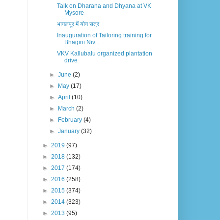
Talk on Dharana and Dhyana at VK
Mysore
भागलपूर में योग सत्र
Inauguration of Tailoring training for
Bhagini Niv...
VKV Kallubalu organized plantation
drive
►
June
(2)
►
May
(17)
►
April
(10)
►
March
(2)
►
February
(4)
►
January
(32)
►
2019
(97)
►
2018
(132)
►
2017
(174)
►
2016
(258)
►
2015
(374)
►
2014
(323)
►
2013
(95)