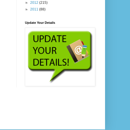
►
2012
(215)
►
2011
(88)
Update Your Details