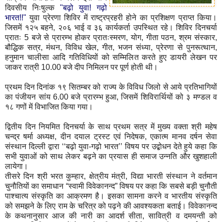
दिवसीय निःषुल्क
"बढ़ो युवा! गढ़ो
भारत!!"
युवा प्रेरणा शिविर में राष्ट्रप्रहरी होने का प्रशिक्षण प्राप्त किया।
जिसमें १२५ बहने, २०६ भाई व ३६ कार्यकर्ता उपस्थित रहे। शिविर दिनचर्या
प्रातः 5 बजे से प्रारम्भ होकर प्रातःस्मरण, योग, गीता पठन, श्रम संस्कार,
बौद्धिक सत्र, मंथन, विविध खेल, गीत, भजन संध्या, प्रेरणा से पुनरूत्थान,
हनुमान चालीसा आदि गतिविधियों को सम्मिलित करते हुए डायरी लेखन पर
जाकर रात्री 10.00 बजे दीप निमिलन पर पूर्ण होती थी।
प्रथम दिन दिनांक १९ सितम्बर को राज्य के विविध जिलो से आये प्रतिभागियों
का पंजीयन सांय 6.00 बजे प्रारम्भ हुआ, जिसमें शिविरार्थियों को ३ मण्डल व
१८ गणों में विभाजित किया गया।
द्वितीय दिन नियमित दिनचर्या के साथ प्रथम सत्र में मुख्य वक्ता श्री महेष
चन्द्र षर्मा अध्यक्ष, दीन दयाल ट्रस्ट एवं निदेषक, एकात्म मानव दर्षन सेवा
संस्थान दिल्ली द्वारा ‘‘बढ़ो युवा-गढ़ो भारत’’ विषय पर उद्बोधन देते हुये कहा कि
सभी युवाओं को साथ लेकर बढ़ने का प्रयास ही समाज उन्नति और खुशहाली
लायेगा।
तीसरे दिन श्री भरत कुम्हार, क्षेत्रीय मंत्री, विद्या भारती संस्थान ने वर्तमान
चुनौतियों का समाधान “स्वामी विवेकानन्द” विषय पर कहा कि सबसे बड़ी चुनौती
पाश्चात्य संस्कृति का आक्रमण है। इसका सामना करने व भारतीय संस्कृति
को समझने के लिए राम के चरित्र को पढ़ने की आवश्यकता बताई। विवेकानन्द
के कथनानुसार आज की नारी का आदर्श सीता, सावित्री व दमयन्ती को