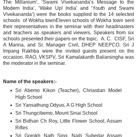
The Millanium’, ‘Swami Vivekananda’s Message to the
Modern India’, ‘Wake Up! India’ and ‘Youth and Swami
Vivekananda’) were the books supplied to the 14 selected
schools of Wokha townEleven schools of Wokha town sent
their representatives in the seminar with their headmasters
and teachers as speakers and viewers. Speakers from six
schools presented their papers on the topic. A. C. CISF, Sri
A Manna, and Sr. Manager Civil, DHEP NEEPCO, Sri J
Impang Rakhba were the invited guests present on the
occasion. RAO, VKSPV, Sri Kamalakanth Baliarsingha was
the moderator in the seminar.
Name of the speakers:-
Sri Abemo Kikon (Teacher), Chriastian Model
High School
Sri Yansathung Odyuo, A G High School
Sri Thungcibemo, Mount Sinai School
Sri Bidhan Ch Roy, Little Flower School, Assam
Rifles
Sri Gorokh Nath Sing, Naib Subedar Assam