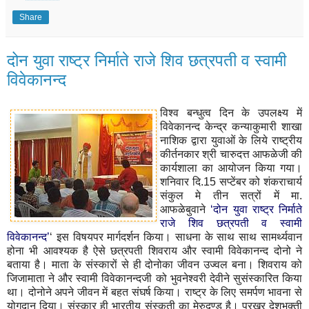
Share
दोन युवा राष्ट्र निर्माते राजे शिव छत्रपती व स्वामी
विवेकानन्द
विश्व बन्धुत्व दिन के उपलक्ष्य में
विवेकानन्द केन्द्र कन्याकुमारी शाखा
नाशिक द्वारा युवाओं के लिये राष्ट्रीय
कीर्तनकार श्री चारुदत्त आफळेजी की
कार्यशाला का आयोजन किया गया।
शनिवार दि.15 सप्टेंबर को शंकराचार्य
संकुल मे तीन सत्रों में मा.
आफळेबुवाने
‘दोन युवा राष्ट्र निर्माते
राजे शिव छत्रपती व स्वामी
विवेकानन्द’
‘ इस विषयपर मार्गदर्शन किया। साधना के साथ साथ सामर्थ्यवान
होना भी आवश्यक है ऐसे छत्रपती शिवराय और स्वामी विवेकानन्द दोनो ने
बताया है।
माता के संस्कारों से ही दोनोका जीवन उज्वल बना। शिवराय को
जिजामाता ने और स्वामी विवेकानन्दजी को भुवनेश्वरी देवीने सुसंस्कारित किया
था। दोनोने अपने जीवन में बहत संघर्ष किया। राष्ट्र के लिए समर्पण भावना से
योगदान दिया। संस्कार ही भारतीय संस्कृती का मेरुदण्ड है। प्रखर देशभक्ती