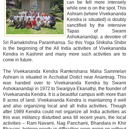
can be felt more intensely
while one is on the spot. This
Ashram (where Vivekananda
Kendra is situated) is doubly
sanctified by the intensive
Tapas of Swami
Ashokanandaji, a devotee of
Sri Ramakrishna Paramhansa. So this Yoga Shiksha Shibir
is the beginning of the All India activities of Vivekananda
Kendra in Kashmir and many more such activities are to
come in future.
The Vivekananda Kendra Ramkrishana Maha Sammelan
Ashram is situated in Acchabal Distict near Anantnag. This
was handed over to Vivekananda Kendra by Swami
Ashokanandaji in 1972 to Swargiya Ekanathji, the founder of
Vivekananda Kendra. It is a beautiful campus with more than
8 acres of land. Vivekananda Kendra is maintaining it well
and also organizing local and all India activities. Though
after 1989 Kendra could not organize all India activities as
this was militancy disturbed area till recent years, the local
activities – Ram Navami, Nag Panchami, Bhandara in Khir
Bhavani, helping needy in difficulties were going on without