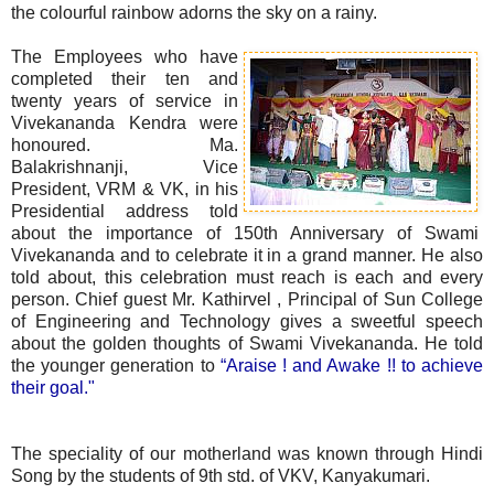
the colourful rainbow adorns the sky on a rainy.
The Employees who have
completed their ten and
twenty years of service in
Vivekananda Kendra were
honoured. Ma.
Balakrishnanji, Vice
President, VRM & VK, in his
Presidential address told
about the importance of 150th Anniversary of Swami
Vivekananda and to celebrate it in a grand manner. He also
told about, this celebration must reach is each and every
person. Chief guest Mr. Kathirvel , Principal of Sun College
of Engineering and Technology gives a sweetful speech
about the golden thoughts of Swami Vivekananda. He told
the younger generation to
“Araise ! and Awake !! to achieve
their goal."
The speciality of our motherland was known through Hindi
Song by the students of 9th std. of VKV, Kanyakumari.