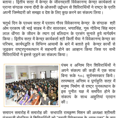
बताया। द्वितीय सत्र में केन्द्र के जीवनव्रती विवेकानन्द केन्द्र कार्यकर्ता व
प्रान्त संगठक रचना दीदी के ओजस्वी उद्बोधन से शिविरार्थियों ने राष्ट्र के प्रति
अपनी जिम्मेदारी को समझा व देश के लिए कुछ करने का संकल्प लिया।
चतुर्थ दिन के प्रथम सत्र में प्रताप गौरव विवेकानन्द केन्द्र के संगठक श्री
ओम प्रकाष जी भाई साहब ने वीर सावरकर, भगतसिंह, गुरू गोविन्द सिंह मदन
लाल धींगरा के जीवन के त्याग एवं बलिदान के प्रसंग सुनाते हुये मार्गदर्षन
किया। द्वितीय सत्र में केन्द्र कार्यकर्ता श्री किर्ती भैया ने विवेकानन्द केन्द्र का
परिचय, कार्यपद्धति व विभिन्न आयामों के बारे में बताते हुये केन्द्र कार्यो से
जुड़कर राष्ट्रपुनरूत्थान में सहभागी होने का आव्हान किया जिस पर सभी
षिविरार्थियों ने इससे जुड़ने का संकल्प किया।
पंचम व अन्तिम दिन शिविरार्थियों ने
अपने संकल्प की कड़ी में एक साथ
बिना रूके १०८ सुर्यनमस्कार किये।
तत्पष्चात् अन्तिम व पूर्णाहुति सत्र में
मनुष्य निर्माण से राष्ट्र पुनरूत्थान के
इस पुनीत यज्ञ में समर्पित होने के
संकल्प के साथ आहुतियां प्रदान
की।
समापन समारोह में समारोह की सभापति रामकृष्ण मिशन की अध्यक्षा श्रीमती
मंजुलाजी बोरडिया ने शिविरार्थियों को "स्वामी विवेकानन्द के अमृत पुत्र" के नाम