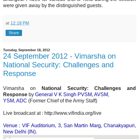
were given away by the distinguished guests.
at
12:18 PM
Share
Tuesday, September 18, 2012
24 September 2012 - Vimarsha on
National Security: Challenges and
Response
Vimarsha on
National Security: Challenges and
Response
by
General V K Singh PVSM, AVSM,
YSM, ADC
(Former Chief of the Army Staff)
Live broadcast at : http://www.vifindia.org/live
Venue : VIF Auditorium, 3, San Martin Marg, Chanakyapuri,
New Delhi (IN).