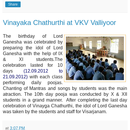
Share
Vinayaka Chathurthi at VKV Valliyoor
The birthday of Lord
Ganesha was celebrated by
preparing the idol of Lord
Ganesha with the help of IX
& XI students.The
celebration lasted for 10
days
(12.09.2012 to
21.09.2012)
with each class
performing daily poojas.
Chanting of Mantras and songs by students was the main
atraction.
The 10th day pooja was conducted by X & XII
students in a grand manner. After completing the last day
celebration of Vinayga Chathurthi, the idol of Lord Ganesha
was taken by the students and staff for Visarjanam.
at
3:07 PM