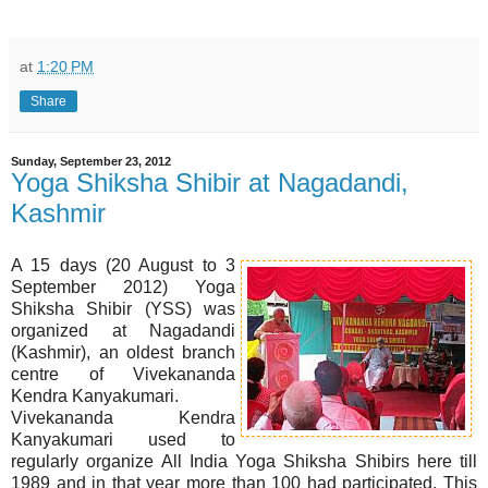
at
1:20 PM
Share
Sunday, September 23, 2012
Yoga Shiksha Shibir at Nagadandi,
Kashmir
A 15 days (20 August to 3
September 2012) Yoga
Shiksha Shibir (YSS) was
organized at Nagadandi
(Kashmir), an oldest branch
centre of Vivekananda
Kendra Kanyakumari.
Vivekananda Kendra
Kanyakumari used to
regularly organize All India Yoga Shiksha Shibirs here till
1989 and in that year more than 100 had participated. This