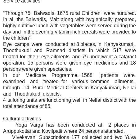
Service activities
“Through 75 Balwadis, 1675 rural Children were nurtured.
In all the Balwadis, Malt along with hygienically prepared,
highly nutritive lunch with vegetables were served during the
day and in the evening vitamin-rich cereals were provided to
the children”.
Eye camps were conducted at 3 places, in Kanyakumari,
Thoothukudi and Ramnad districts in which 517 were
treated for their eye ailments and 75 underwent a cataract
operation. 15 persons were given eye medicines and 18
persons were given spectacles.
In our Medicare Programme, 1568 patients were
examined and treated for various common ailments,
through 14 Rural Medical Centers in Kanyakumari, Nellai
and Thoothukudi districts.
4 tailoring units are functioning well in Nellai district with the
total attendance of 85.
Cultural activities
Yoga Varga has been conducted at 2 places in
Aruppukottai and Kovilpatti where 24 persons attended.
Vivekavani Subscriptions 177 collected and two Yuva