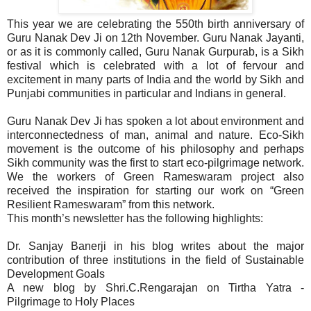
This year we are celebrating the 550th birth anniversary of
Guru Nanak Dev Ji on 12th November. Guru Nanak Jayanti,
or as it is commonly called, Guru Nanak Gurpurab, is a Sikh
festival which is celebrated with a lot of fervour and
excitement in many parts of India and the world by Sikh and
Punjabi communities in particular and Indians in general.
Guru Nanak Dev Ji has spoken a lot about environment and
interconnectedness of man, animal and nature. Eco-Sikh
movement is the outcome of his philosophy and perhaps
Sikh community was the first to start eco-pilgrimage network.
We the workers of Green Rameswaram project also
received the inspiration for starting our work on “Green
Resilient Rameswaram” from this network.
This month’s newsletter has the following highlights:
Dr. Sanjay Banerji in his blog writes about the major
contribution of three institutions in the field of Sustainable
Development Goals
A new blog by Shri.C.Rengarajan on Tirtha Yatra -
Pilgrimage to Holy Places