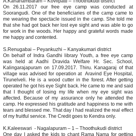
A.Kanahambaram – Kovilpatti – Thoothukudi district
On 26.11.2017 our free eye camp was conducted at
Soorangudi. One of the beneficiaries of the camp came to
me wearing the spectacle issued in the camp. She told me
that she had got back her lost eye sight and was able to go
for work in the woods. Her happy and grateful words made
me happy and contented.
S.Renugabai – Peyankuzhi – Kanyakumari district
On behalf of Indra Gandhi library Youth, a free eye camp
was held at Aadhi Dravida Welfare Hr. Sec. School,
Kalingarajapuram on 17.09.2017. Thiru. Kanagaraj of that
village was advised for operation at Aravind Eye Hospital,
Tirunelveli. He is a wood cutter in the forest. After getting
operated he got his eye Sight back. He came to me and said
that I thought of losing my life when my eye sight was
affected. Because of my assurance only he attended the
camp. He expressed his gratitude and happiness to me with
tears and blessed me. That day I had realized the real effect
of my fruitful service. The Credit goes to Kendra only.
K.Kaleeswari - Nagalapuram – 1 – Thoothukudi district
One day I asked the kids to chant Rama Nama for getting