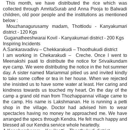
This month, we have distributed the rice which was
collected through AmritaSurab and Anna Pooja to Balwadi
children, old poor people and the institutions as mentioned
below :
Mouzhanagurusamy madam, Thottiodu - Kanyakumari
district - 120 Kgs
Guganatheeshwarai Kovil - Kanyakumari district - 200 Kgs
Inspiring Incidents
A.Sankaravadivu – Chekkarakudi – Thoothukudi district
I am working in Chekarakudi – Creche. Once I went to
Meenakshi paati to distribute the notice for Srivaikundam
eye camp. We were distributing the notice in the hot summer
day. A sister named Mariammal pitied us and invited kindly
to take some coffee or tea in her house. When we rejected
she insisted us to have some water at least. Her caring and
kindness towards us touched my heart. On the day of the
camp a grand old man from Thozhappannai village came to
the camp. His name is Lakshmanan. He is running a petti
shop in the village. Doctor had advised him to wear
spectacles having no money he approached me. We have
arranged the specs through Kendra. He felt much happy and
blessed all our Kendra service whole heartedly.