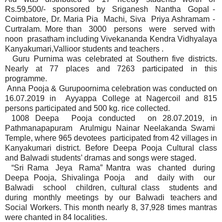
Rs.59,500/- sponsored by Sriganesh Nantha Gopal -
Coimbatore, Dr. Maria Pia Machi, Siva Priya Ashramam -
Curtralam. More than 3000 persons were served with
noon prasatham including Vivekananda Kendra Vidhyalaya
Kanyakumari,Vallioor students and teachers .
Guru Purnima was celebrated at Southern five districts.
Nearly at 77 places and 7263 participated in this
programme.
Anna Pooja & Gurupoornima celebration was conducted on
16.07.2019 in Ayyappa College at Nagercoil and 815
persons participated and 500 kg. rice collected.
1008 Deepa Pooja conducted on 28.07.2019, in
Pathmanapapuram Arulmigu Nainar Neelakanda Swami
Temple, where 965 devotees participated from 42 villages in
Kanyakumari district. Before Deepa Pooja Cultural class
and Balwadi students’ dramas and songs were staged.
“Sri Rama Jeya Rama” Mantra was chanted during
Deepa Pooja, Shivalinga Pooja and daily with our
Balwadi school children, cultural class students and
during monthly meetings by our Balwadi teachers and
Social Workers. This month nearly 8, 37,928 times mantras
were chanted in 84 localities.