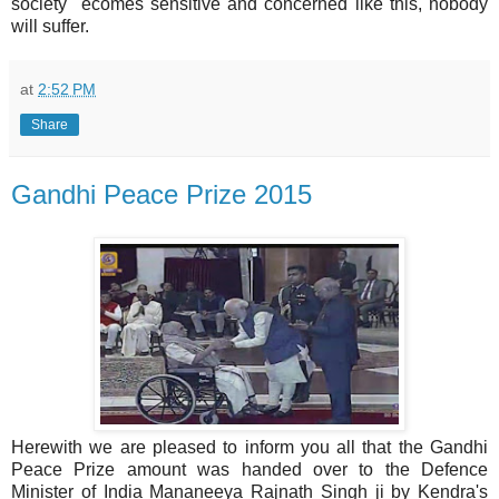
society ecomes sensitive and concerned like this, nobody
will suffer.
at
2:52 PM
Share
Gandhi Peace Prize 2015
Herewith we are pleased to inform you all that the Gandhi
Peace Prize amount was handed over to the Defence
Minister of India Mananeeya Rajnath Singh ji by Kendra's