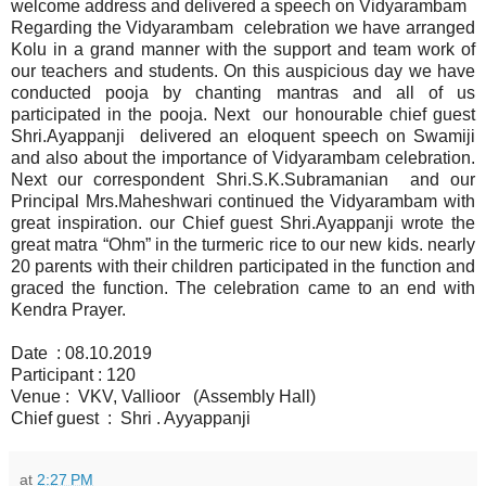
welcome address and delivered a speech on Vidyarambam
Regarding the Vidyarambam celebration we have arranged
Kolu in a grand manner with the support and team work of
our teachers and students. On this auspicious day we have
conducted pooja by chanting mantras and all of us
participated in the pooja. Next our honourable chief guest
Shri.Ayappanji delivered an eloquent speech on Swamiji
and also about the importance of Vidyarambam celebration.
Next our correspondent Shri.S.K.Subramanian and our
Principal Mrs.Maheshwari continued the Vidyarambam with
great inspiration. our Chief guest Shri.Ayappanji wrote the
great matra “Ohm” in the turmeric rice to our new kids. nearly
20 parents with their children participated in the function and
graced the function. The celebration came to an end with
Kendra Prayer.
Date : 08.10.2019
Participant : 120
Venue : VKV, Vallioor (Assembly Hall)
Chief guest : Shri . Ayyappanji
at
2:27 PM