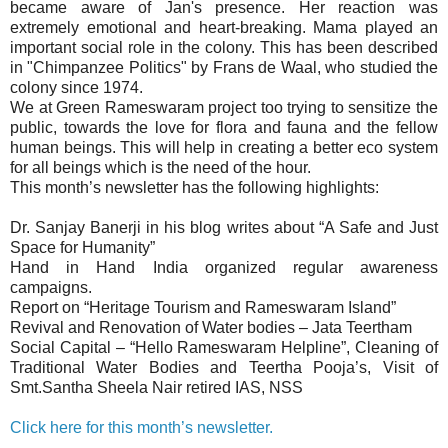
became aware of Jan's presence. Her reaction was
extremely emotional and heart-breaking. Mama played an
important social role in the colony. This has been described
in "Chimpanzee Politics" by Frans de Waal, who studied the
colony since 1974.
We at Green Rameswaram project too trying to sensitize the
public, towards the love for flora and fauna and the fellow
human beings. This will help in creating a better eco system
for all beings which is the need of the hour.
This month’s newsletter has the following highlights:
Dr. Sanjay Banerji in his blog writes about “A Safe and Just
Space for Humanity”
Hand in Hand India organized regular awareness
campaigns.
Report on “Heritage Tourism and Rameswaram Island”
Revival and Renovation of Water bodies – Jata Teertham
Social Capital – “Hello Rameswaram Helpline”, Cleaning of
Traditional Water Bodies and Teertha Pooja’s, Visit of
Smt.Santha Sheela Nair retired IAS, NSS
Click here for this month’s newsletter.