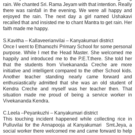
rain. We chanted Sri. Rama Jeyam with that intention. Really
there was rainfall in the evening. We were all happy and
enjoyed the rain. The next day a girl named Ushakavi
recalled that and insisted me to chant Mantra to get rain. Her
faith made me happy.
S.Kavitha – Kallaveerianvilai – Kanyakumari district
Once I went to Ethamozhi Primary School for some personal
purpose. While I met the Head Master. She welcomed me
happily and introduced me to the P.E.T.there. She told her
that the students from Vivekananda Creche are more
initiative and intelligent compared to the other School kids.
Another teacher standing nearly came forward and
enthusiastically admitted that she was an old student of
Kendra Creche and myself was her teacher then. That
situation made me proud of being a service worker in
Vivekananda Kendra.
C.Leela –Peyankuzhi – Kanyakumari district
This touching incident happened while collecting rice in
Pulluvilai for the Annapooja at Kanyakumari Smt.Jeya, a
social worker there welcomed me and came forward to help