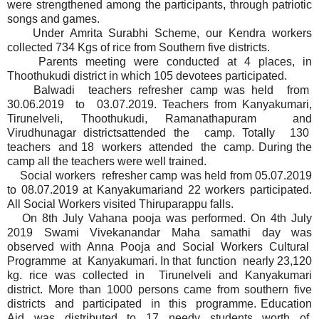
were strengthened among the participants, through patriotic
songs and games.
Under Amrita Surabhi Scheme, our Kendra workers
collected 734 Kgs of rice from Southern five districts.
Parents meeting were conducted at 4 places, in
Thoothukudi district in which 105 devotees participated.
Balwadi teachers refresher camp was held from
30.06.2019 to 03.07.2019. Teachers from Kanyakumari,
Tirunelveli, Thoothukudi, Ramanathapuram and
Virudhunagar districtsattended the camp. Totally 130
teachers and 18 workers attended the camp. During the
camp all the teachers were well trained.
Social workers refresher camp was held from 05.07.2019
to 08.07.2019 at Kanyakumariand 22 workers participated.
All Social Workers visited Thiruparappu falls.
On 8th July Vahana pooja was performed. On 4th July
2019 Swami Vivekanandar Maha samathi day was
observed with Anna Pooja and Social Workers Cultural
Programme at Kanyakumari. In that function nearly 23,120
kg. rice was collected in Tirunelveli and Kanyakumari
district. More than 1000 persons came from southern five
districts and participated in this programme. Education
Aid was distributed to 17 needy students worth of