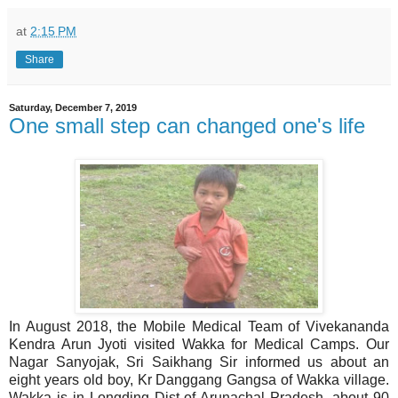
at
2:15 PM
Share
Saturday, December 7, 2019
One small step can changed one's life
In August 2018, the Mobile Medical Team of Vivekananda
Kendra Arun Jyoti visited Wakka for Medical Camps. Our
Nagar Sanyojak, Sri Saikhang Sir informed us about an
eight years old boy, Kr Danggang Gangsa of Wakka village.
Wakka is in Longding Dist of Arunachal Pradesh, about 90