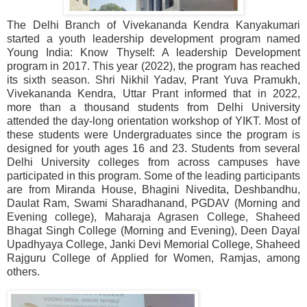
The Delhi Branch of Vivekananda Kendra Kanyakumari
started a youth leadership development program named
Young India: Know Thyself: A leadership Development
program in 2017. This year (2022), the program has reached
its sixth season. Shri Nikhil Yadav, Prant Yuva Pramukh,
Vivekananda Kendra, Uttar Prant informed that in 2022,
more than a thousand students from Delhi University
attended the day-long orientation workshop of YIKT. Most of
these students were Undergraduates since the program is
designed for youth ages 16 and 23. Students from several
Delhi University colleges from across campuses have
participated in this program. Some of the leading participants
are from Miranda House, Bhagini Nivedita, Deshbandhu,
Daulat Ram, Swami Sharadhanand, PGDAV (Morning and
Evening college), Maharaja Agrasen College, Shaheed
Bhagat Singh College (Morning and Evening), Deen Dayal
Upadhyaya College, Janki Devi Memorial College, Shaheed
Rajguru College of Applied for Women, Ramjas, among
others
.