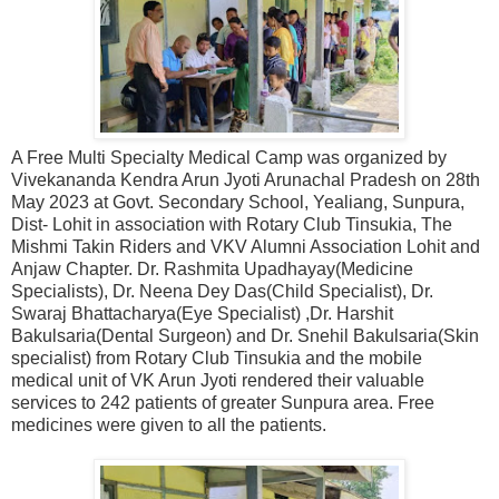
A Free Multi Specialty Medical Camp was organized by
Vivekananda Kendra Arun Jyoti Arunachal Pradesh on 28th
May 2023 at Govt. Secondary School, Yealiang, Sunpura,
Dist- Lohit in association with Rotary Club Tinsukia, The
Mishmi Takin Riders and VKV Alumni Association Lohit and
Anjaw Chapter. Dr. Rashmita Upadhayay(Medicine
Specialists), Dr. Neena Dey Das(Child Specialist), Dr.
Swaraj Bhattacharya(Eye Specialist) ,Dr. Harshit
Bakulsaria(Dental Surgeon) and Dr. Snehil Bakulsaria(Skin
specialist) from Rotary Club Tinsukia and the mobile
medical unit of VK Arun Jyoti rendered their valuable
services to 242 patients of greater Sunpura area. Free
medicines were given to all the patients.