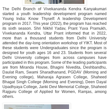
The Delhi Branch of Vivekananda Kendra Kanyakumari
started a youth leadership development program named
Young India: Know Thyself: A leadership Development
program in 2017. This year (2022), the program has reached
its sixth season. Shri Nikhil Yadav, Prant Yuva Pramukh,
Vivekananda Kendra, Uttar Prant informed that in 2022,
more than a thousand students from Delhi University
attended the day-long orientation workshop of YIKT. Most of
these students were Undergraduates since the program is
designed for youth ages 16 and 23. Students from several
Delhi University colleges from across campuses have
participated in this program. Some of the leading participants
are from Miranda House, Bhagini Nivedita, Deshbandhu,
Daulat Ram, Swami Sharadhanand, PGDAV (Morning and
Evening college), Maharaja Agrasen College, Shaheed
Bhagat Singh College (Morning and Evening), Deen Dayal
Upadhyaya College, Janki Devi Memorial College, Shaheed
Rajguru College of Applied for Women, Ramjas, among
others
.