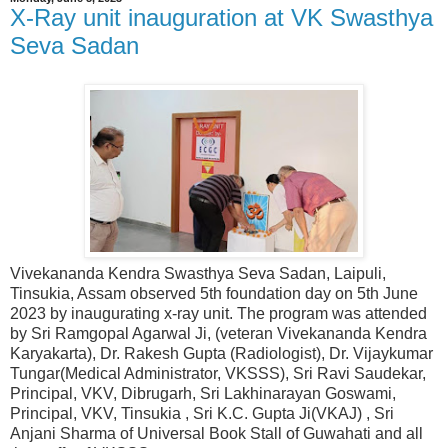
X-Ray unit inauguration at VK Swasthya
Seva Sadan
Vivekananda Kendra Swasthya Seva Sadan, Laipuli,
Tinsukia, Assam observed 5th foundation day on 5th June
2023 by inaugurating x-ray unit. The program was attended
by Sri Ramgopal Agarwal Ji, (veteran Vivekananda Kendra
Karyakarta), Dr. Rakesh Gupta (Radiologist), Dr. Vijaykumar
Tungar(Medical Administrator, VKSSS), Sri Ravi Saudekar,
Principal, VKV, Dibrugarh, Sri Lakhinarayan Goswami,
Principal, VKV, Tinsukia , Sri K.C. Gupta Ji(VKAJ) , Sri
Anjani Sharma of Universal Book Stall of Guwahati and all