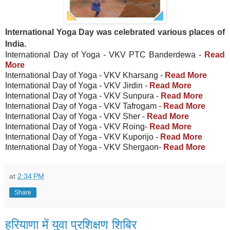
International Yoga Day was celebrated various places of
India.
International Day of Yoga - VKV PTC Banderdewa -
Read
More
International Day of Yoga - VKV Kharsang -
Read More
International Day of Yoga - VKV Jirdin -
Read More
International Day of Yoga - VKV Sunpura -
Read More
International Day of Yoga - VKV Tafrogam -
Read More
International Day of Yoga - VKV Sher -
Read More
International Day of Yoga - VKV Roing-
Read More
International Day of Yoga - VKV Kuporijo -
Read More
International Day of Yoga - VKV Shergaon-
Read More
at
2:34 PM
Share
हरियाणा में युवा प्रशिक्षण शिबिर