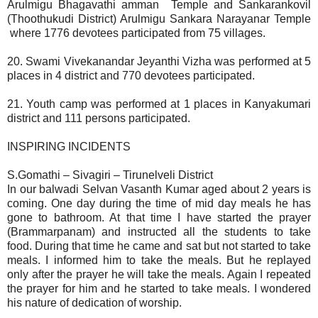
Arulmigu Bhagavathi amman Temple and Sankarankovil
(Thoothukudi District) Arulmigu Sankara Narayanar Temple
where 1776 devotees participated from 75 villages.
20. Swami Vivekanandar Jeyanthi Vizha was performed at 5
places in 4 district and 770 devotees participated.
21. Youth camp was performed at 1 places in Kanyakumari
district and 111 persons participated.
INSPIRING INCIDENTS
S.Gomathi – Sivagiri – Tirunelveli District
In our balwadi Selvan Vasanth Kumar aged about 2 years is
coming. One day during the time of mid day meals he has
gone to bathroom. At that time I have started the prayer
(Brammarpanam) and instructed all the students to take
food. During that time he came and sat but not started to take
meals. I informed him to take the meals. But he replayed
only after the prayer he will take the meals. Again I repeated
the prayer for him and he started to take meals. I wondered
his nature of dedication of worship.