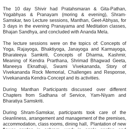
The 10 day Shivir had Pratahsmaran & Gita-Pathan,
Yogabhyas & Pranayam (moring & evening), Shram-
Samskar, two Lecture sessions, Manthan, Geet-Abhyas, for
3 days in the evening Pranayama and Meditation classes,
Bhajan Sandhya, and concluded with Ananda Mela.
The lecture sessions were on the topics of: Concepts of
Yoga, Rajayoga, Bhaktiyoga, Janayoga and Karmayoga,
Bharateeya Samkriti, Concepts of Dharma, Kashmir,
Meaning of Kendra Prarthana, Shrimad Bhagwad Geeta,
Maneeya Eknathaji, Swami Vivekananda, Story of
Vivekananda Rock Memorial, Challenges and Response,
Vivekananda Kendra-Concept and its activities.
During Manthan Participants discussed over different
Chapters from Sadhana of Service, Yam-Niyam and
Bharatiya Samskriti.
During Shram-Samskar, participants took care of the
cleanliness, arrangement and management of the premises,
accommodation, class rooms, dining hall, Plantation of new