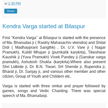
at
2:30 PM
Share
Kendra Varga started at Bilaspur
First "Kendra Varga" at Bilaspur is started with the presence
of Ma. Bhanudas ji ( Rastriy Mahasachiv vkendra) and Shital
Didi ( Madhayprant Sangthk) , Dr. U.V. Vare ji ( Nagar
Pramukh), Kuldil Mhajan ji (purnkalik karykrta), Tikeshwar
Kaushik ji (Yuva Pramukh) Vivek Pandey ji (Sanskar varga
pramukh), Ashutosh Shukla (karykrta).Where also present
Shri Lidbide ji, Dr. B.N. Tiwari, SH Shende ji, Bupendra ji,
Bharat ji, Dr. Sanjay ji, and various other member and other
citizen, Group of Youth and Childern etc.
Varga is started with three omkar and prayer followed by
games, songs and Vedic Chanting. There was special
speech of Ma. Bhanudasji.