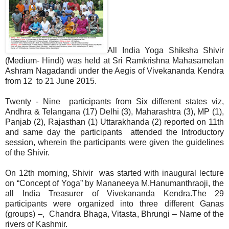
All India Yoga Shiksha Shivir
(Medium- Hindi) was held at Sri Ramkrishna Mahasamelan
Ashram Nagadandi under the Aegis of Vivekananda Kendra
from 12 to 21 June 2015.
Twenty - Nine participants from Six different states viz,
Andhra & Telangana (17) Delhi (3), Maharashtra (3), MP (1),
Panjab (2), Rajasthan (1) Uttarakhanda (2) reported on 11th
and same day the participants attended the Introductory
session, wherein the participants were given the guidelines
of the Shivir.
On 12th morning, Shivir was started with inaugural lecture
on “Concept of Yoga” by Mananeeya M.Hanumanthraoji, the
all India Treasurer of Vivekananda Kendra.The 29
participants were organized into three different Ganas
(groups) –, Chandra Bhaga, Vitasta, Bhrungi – Name of the
rivers of Kashmir.