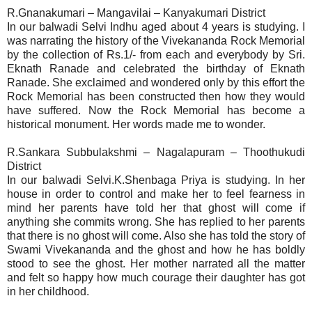
R.Gnanakumari – Mangavilai – Kanyakumari District
In our balwadi Selvi Indhu aged about 4 years is studying. I
was narrating the history of the Vivekananda Rock Memorial
by the collection of Rs.1/- from each and everybody by Sri.
Eknath Ranade and celebrated the birthday of Eknath
Ranade. She exclaimed and wondered only by this effort the
Rock Memorial has been constructed then how they would
have suffered. Now the Rock Memorial has become a
historical monument. Her words made me to wonder.
R.Sankara Subbulakshmi – Nagalapuram – Thoothukudi
District
In our balwadi Selvi.K.Shenbaga Priya is studying. In her
house in order to control and make her to feel fearness in
mind her parents have told her that ghost will come if
anything she commits wrong. She has replied to her parents
that there is no ghost will come. Also she has told the story of
Swami Vivekananda and the ghost and how he has boldly
stood to see the ghost. Her mother narrated all the matter
and felt so happy how much courage their daughter has got
in her childhood.