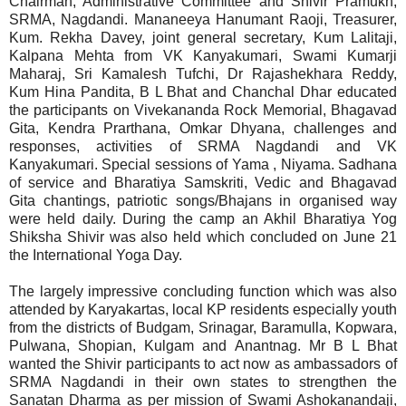
Chairman, Administrative Committee and Shivir Pramukh,
SRMA, Nagdandi. Mananeeya Hanumant Raoji, Treasurer,
Kum. Rekha Davey, joint general secretary, Kum Lalitaji,
Kalpana Mehta from VK Kanyakumari, Swami Kumarji
Maharaj, Sri Kamalesh Tufchi, Dr Rajashekhara Reddy,
Kum Hina Pandita, B L Bhat and Chanchal Dhar educated
the participants on Vivekananda Rock Memorial, Bhagavad
Gita, Kendra Prarthana, Omkar Dhyana, challenges and
responses, activities of SRMA Nagdandi and VK
Kanyakumari. Special sessions of Yama , Niyama. Sadhana
of service and Bharatiya Samskriti, Vedic and Bhagavad
Gita chantings, patriotic songs/Bhajans in organised way
were held daily. During the camp an Akhil Bharatiya Yog
Shiksha Shivir was also held which concluded on June 21
the International Yoga Day.
The largely impressive concluding function which was also
attended by Karyakartas, local KP residents especially youth
from the districts of Budgam, Srinagar, Baramulla, Kopwara,
Pulwana, Shopian, Kulgam and Anantnag. Mr B L Bhat
wanted the Shivir participants to act now as ambassadors of
SRMA Nagdandi in their own states to strengthen the
Sanatan Dharma as per mission of Swami Ashokanandaji,