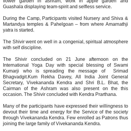
flower garden in ashram, work in apple garden and
Guashala displaying team-spirit and selfless service.
During the Camp, Participants visited Nursery and Shiva &
Martandya temples & Pahelgoan – from where Amarnathji
yatra is started.
The Shivir went on well in a congenial, spiritual atmosphere
with self discipline.
The Shivir concluded on 21 June afternoon on the
International Yoga Day with special blessing of Swami
Kumarji who is spreading the message of Srimad
Bhagvadgit.Kum Rekha Davey, All India Joint General
Secretary, Vivekananda Kendra and Shri B.L. Bhat, the
Cairman of the Ashram was also present on the this
occasion. The Shivir concluded with Kendra Prarthana.
Many of the participants have expressed their willingness to
devout their time and energy for the Service of the society
through Vivekananda Kendra. Few enrolled as Patrons thus
joining the large family of Vivekananda Kendra.