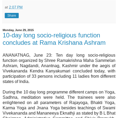
at
2:07 PM
Share
Monday, June 29, 2015
10-day long socio-religious function
concludes at Rama Krishana Ashram
ANANATNAG, June 23: Ten day long socio-religious
function organized by Shree Ramakrishna Maha Sammelan
Ashram, Nagdandi, Anantnag, Kashmir under the aegis of
Vivekananda Kendra Kanyakumari concluded today, with
participation of 33 persons including 11 ladies from different
states of India.
During the 10 day long programme different camps on Yoga,
Sadhna, meditation were held. The trainees were also
enlightened on all parameters of Rajayoga, Bhakti Yoga,
Karma Yoga and Jnana Yoga besides teachings of Swami
Vivekananda and Mananeeya Eknathji as stated by B L Bhat