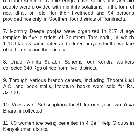
6. Under Adopt a Grannie Programme, 30 destitute and old
people were provided with monthly solatiums, in the form of
rice, dhal, oil, etc., for their livelihood and 94 persons
provided rice only, in Southern four districts of Tamilnadu.
7. Monthly Deepa poojas were organized in 217 village
temples in five districts of Southern Tamilnadu, in which
11103 ladies participated and offered prayers for the welfare
of self, family and the society.
8. Under Amrita Surabhi Scheme, our Kendra workers
collected 340 Kgs of rice from five districts.
9. Through various branch centers, including Thoothukudi
A.O. and book stalls, literature books were sold for Rs.
32,700 /-
10. Vivekavani Subscriptions for 81 for one year, two Yuva
Bharathi collected.
11. 80 women are being benefited in 4 Self Help Groups in
Kanyakumari district.