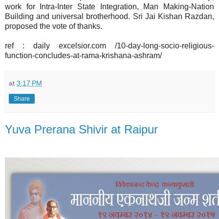
work for Intra-Inter State Integration, Man Making-Nation
Building and universal brotherhood. Sri Jai Kishan Razdan,
proposed the vote of thanks.
ref : daily excelsior.com /10-day-long-socio-religious-
function-concludes-at-rama-krishana-ashram/
at
3:17 PM
Share
Yuva Prerana Shivir at Raipur