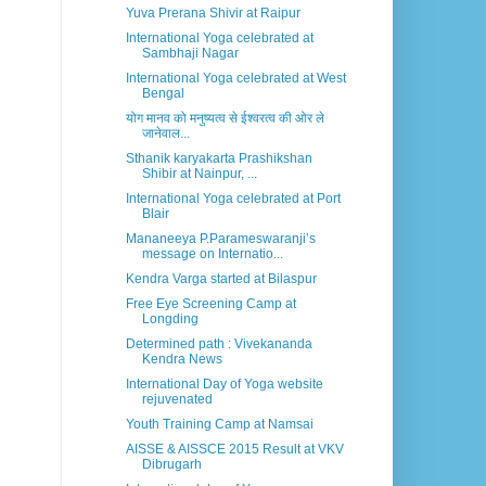
Yuva Prerana Shivir at Raipur
International Yoga celebrated at
Sambhaji Nagar
International Yoga celebrated at West
Bengal
योग मानव को मनुष्यत्व से ईश्वरत्व की ओर ले
जानेवाल...
Sthanik karyakarta Prashikshan
Shibir at Nainpur, ...
International Yoga celebrated at Port
Blair
Mananeeya P.Parameswaranji’s
message on Internatio...
Kendra Varga started at Bilaspur
Free Eye Screening Camp at
Longding
Determined path : Vivekananda
Kendra News
International Day of Yoga website
rejuvenated
Youth Training Camp at Namsai
AISSE & AISSCE 2015 Result at VKV
Dibrugarh