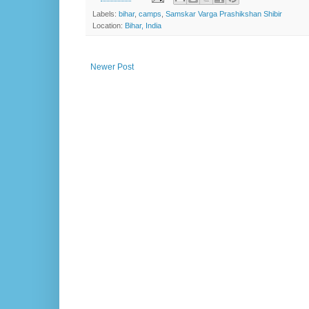
Labels:
bihar
,
camps
,
Samskar Varga Prashikshan Shibir
Location:
Bihar, India
Newer Post