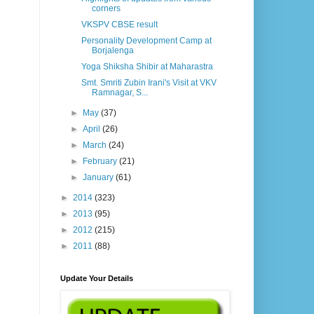
corners
VKSPV CBSE result
Personality Development Camp at
Borjalenga
Yoga Shiksha Shibir at Maharastra
Smt. Smriti Zubin Irani's Visit at VKV
Ramnagar, S...
►
May
(37)
►
April
(26)
►
March
(24)
►
February
(21)
►
January
(61)
►
2014
(323)
►
2013
(95)
►
2012
(215)
►
2011
(88)
Update Your Details