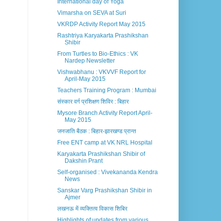
International day of Yoga
Vimarsha on SEVA at Suri
VKRDP Activity Report May 2015
Rashtriya Karyakarta Prashikshan
Shibir
From Turtles to Bio-Ethics : VK
Nardep Newsletter
Vishwabhanu : VKVVF Report for
April-May 2015
Teachers Training Program : Mumbai
संस्कार वर्ग प्रशिक्षण शिविर : बिहार
Mysore Branch Activity Report April-
May 2015
जनजाति बैठक : बिहार-झारखण्ड प्रान्त
Free ENT camp at VK NRL Hospital
Karyakarta Prashikshan Shibir of
Dakshin Prant
Self-organised : Vivekananda Kendra
News
Sanskar Varg Prashikshan Shibir in
Ajmer
लखनऊ में व्यक्तित्व विकास शिबिर
Highlights of updates from various