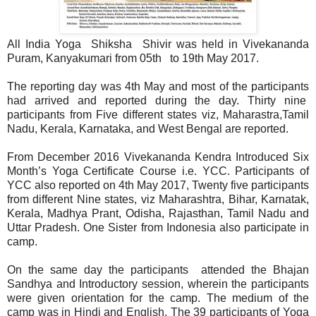
All India Yoga Shiksha Shivir was held in Vivekananda
Puram, Kanyakumari from 05th to 19th May 2017.
The reporting day was 4th May and most of the participants
had arrived and reported during the day. Thirty nine
participants from Five different states viz, Maharastra,Tamil
Nadu, Kerala, Karnataka, and West Bengal are reported.
From December 2016 Vivekananda Kendra Introduced Six
Month’s Yoga Certificate Course i.e. YCC. Participants of
YCC also reported on 4th May 2017, Twenty five participants
from different Nine states, viz Maharashtra, Bihar, Karnatak,
Kerala, Madhya Prant, Odisha, Rajasthan, Tamil Nadu and
Uttar Pradesh. One Sister from Indonesia also participate in
camp.
On the same day the participants attended the Bhajan
Sandhya and Introductory session, wherein the participants
were given orientation for the camp. The medium of the
camp was in Hindi and English. The 39 participants of Yoga