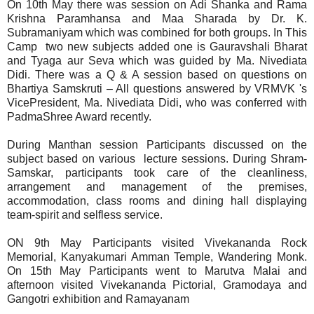
On 10th May there was session on Adi Shanka and Rama
Krishna Paramhansa and Maa Sharada by Dr. K.
Subramaniyam which was combined for both groups. In This
Camp two new subjects added one is Gauravshali Bharat
and Tyaga aur Seva which was guided by Ma. Nivediata
Didi. There was a Q & A session based on questions on
Bhartiya Samskruti – All questions answered by VRMVK 's
VicePresident, Ma. Nivediata Didi, who was conferred with
PadmaShree Award recently.
During Manthan session Participants discussed on the
subject based on various lecture sessions. During Shram-
Samskar, participants took care of the cleanliness,
arrangement and management of the premises,
accommodation, class rooms and dining hall displaying
team-spirit and selfless service.
ON 9th May Participants visited Vivekananda Rock
Memorial, Kanyakumari Amman Temple, Wandering Monk.
On 15th May Participants went to Marutva Malai and
afternoon visited Vivekananda Pictorial, Gramodaya and
Gangotri exhibition and Ramayanam