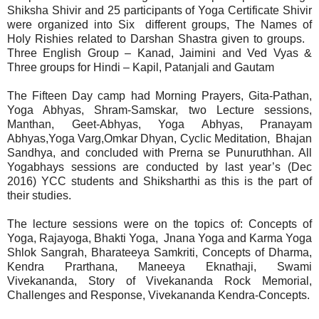
Shiksha Shivir and 25 participants of Yoga Certificate Shivir
were organized into Six different groups, The Names of
Holy Rishies related to Darshan Shastra given to groups.
Three English Group – Kanad, Jaimini and Ved Vyas &
Three groups for Hindi – Kapil, Patanjali and Gautam
The Fifteen Day camp had Morning Prayers, Gita-Pathan,
Yoga Abhyas, Shram-Samskar, two Lecture sessions,
Manthan, Geet-Abhyas, Yoga Abhyas, Pranayam
Abhyas,Yoga Varg,Omkar Dhyan, Cyclic Meditation, Bhajan
Sandhya, and concluded with Prerna se Punuruthhan. All
Yogabhays sessions are conducted by last year’s (Dec
2016) YCC students and Shiksharthi as this is the part of
their studies.
The lecture sessions were on the topics of: Concepts of
Yoga, Rajayoga, Bhakti Yoga, Jnana Yoga and Karma Yoga
Shlok Sangrah, Bharateeya Samkriti, Concepts of Dharma,
Kendra Prarthana, Maneeya Eknathaji, Swami
Vivekananda, Story of Vivekananda Rock Memorial,
Challenges and Response, Vivekananda Kendra-Concepts.