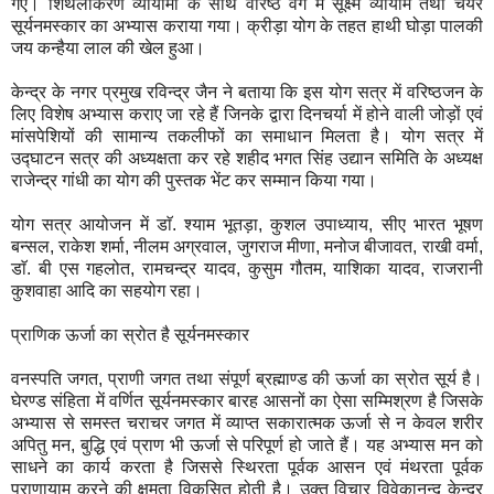
गए। शिथलीकरण व्यायामों के साथ वरिष्ठ वर्ग में सूक्ष्म व्यायाम तथा चेयर
सूर्यनमस्कार का अभ्यास कराया गया। क्रीड़ा योग के तहत हाथी घोड़ा पालकी
जय कन्हैया लाल की खेल हुआ।
केन्द्र के नगर प्रमुख रविन्द्र जैन ने बताया कि इस योग सत्र में वरिष्ठजन के
लिए विशेष अभ्यास कराए जा रहे हैं जिनके द्वारा दिनचर्या में होने वाली जोड़ों एवं
मांसपेशियों की सामान्य तकलीफों का समाधान मिलता है। योग सत्र में
उद्घाटन सत्र की अध्यक्षता कर रहे शहीद भगत सिंह उद्यान समिति के अध्यक्ष
राजेन्द्र गांधी का योग की पुस्तक भेंट कर सम्मान किया गया।
योग सत्र आयोजन में डाॅ. श्याम भूतड़ा, कुशल उपाध्याय, सीए भारत भूषण
बन्सल, राकेश शर्मा, नीलम अग्रवाल, जुगराज मीणा, मनोज बीजावत, राखी वर्मा,
डाॅ. बी एस गहलोत, रामचन्द्र यादव, कुसुम गौतम, याशिका यादव, राजरानी
कुशवाहा आदि का सहयोग रहा।
प्राणिक ऊर्जा का स्रोत है सूर्यनमस्कार
वनस्पति जगत, प्राणी जगत तथा संपूर्ण ब्रह्माण्ड की ऊर्जा का स्रोत सूर्य है।
घेरण्ड संहिता में वर्णित सूर्यनमस्कार बारह आसनों का ऐसा सम्मिश्रण है जिसके
अभ्यास से समस्त चराचर जगत में व्याप्त सकारात्मक ऊर्जा से न केवल शरीर
अपितु मन, बुद्धि एवं प्राण भी ऊर्जा से परिपूर्ण हो जाते हैं। यह अभ्यास मन को
साधने का कार्य करता है जिससे स्थिरता पूर्वक आसन एवं मंथरता पूर्वक
प्राणायाम करने की क्षमता विकसित होती है। उक्त विचार विवेकानन्द केन्द्र