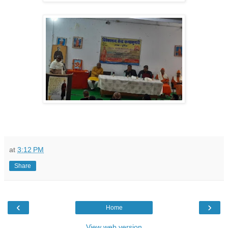
at
3:12 PM
Share
‹
›
Home
View web version