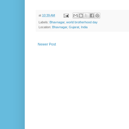
at
10:39 AM
Labels:
Bhavnagar
,
world brotherhood day
Location:
Bhavnagar, Gujarat, India
Newer Post