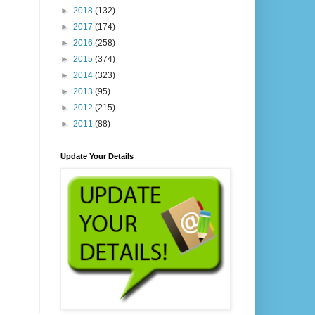
►
2018
(132)
►
2017
(174)
►
2016
(258)
►
2015
(374)
►
2014
(323)
►
2013
(95)
►
2012
(215)
►
2011
(88)
Update Your Details