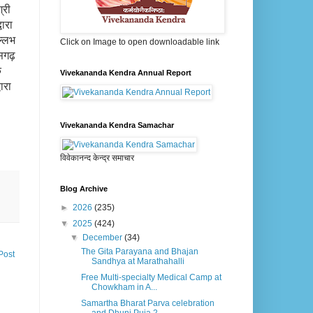
्री
वारा
ल्लभ
Click on Image to open downloadable link
सगढ़
े
Vivekananda Kendra Annual Report
ारा
Vivekananda Kendra Samachar
विवेकानन्द केन्द्र समाचार
Blog Archive
►
2026
(235)
▼
2025
(424)
▼
December
(34)
The Gita Parayana and Bhajan
Post
Sandhya at Marathahalli
Free Multi-specialty Medical Camp at
Chowkham in A...
Samartha Bharat Parva celebration