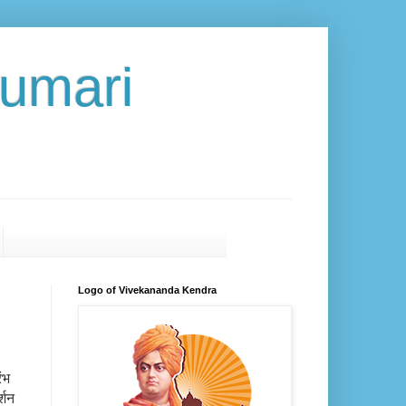
umari
Logo of Vivekananda Kendra
ंभ
्शन