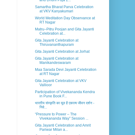
and Dhuni Puja 2...
Samartha Bharat Parva Celebration
at VKV Kanyakumari
World Meditation Day Observance at
RT Nagar
Matru–Pitru Poojan and Gita Jayanti
Celebration at...
Gita Jayanti Celebration at
Thiruvananthapuram
Gita Jayanti Celebration at Jorhat
Gita Jayanti Celebration at
Manikandeswaram
Maa Sarada Devi Jayanti Celebration
at RT Nagar
Gita Jayanti Celebration at VKV
Vallioor
Participation of Vivekananda Kendra
in Pune Book F...
भारतीय संस्कृति का मूल है एकात्म जीवन दर्शन -
निवे...
“Pressure to Power – The
Vivekananda Way” Session ...
Gita Jayanti Celebration and Amrit
Pariwar Milan a...