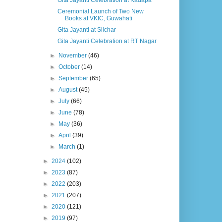
Gita Jayanti Celebration at Kadapa
Ceremonial Launch of Two New
Books at VKIC, Guwahati
Gita Jayanti at Silchar
Gita Jayanti Celebration at RT Nagar
►
November
(46)
►
October
(14)
►
September
(65)
►
August
(45)
►
July
(66)
►
June
(78)
►
May
(36)
►
April
(39)
►
March
(1)
►
2024
(102)
►
2023
(87)
►
2022
(203)
►
2021
(207)
►
2020
(121)
►
2019
(97)