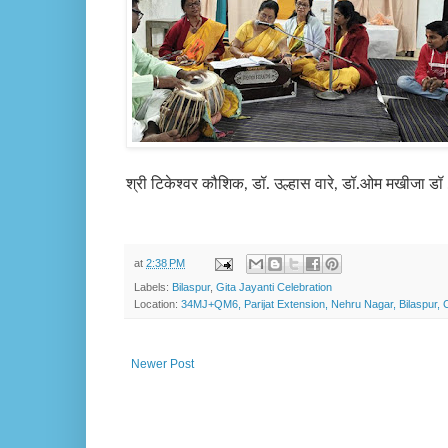
श्री टिकेश्वर कौशिक
,
डॉ. उल्हास वारे
,
डॉ.ओम मखीजा डॉ . 
at
2:38 PM
Labels:
Bilaspur
,
Gita Jayanti Celebration
Location:
34MJ+QM6, Parijat Extension, Nehru Nagar, Bilaspur, C
Newer Post