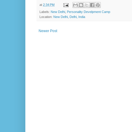
at
2:34 PM
Labels:
New Delhi
,
Personality Develpment Camp
Location:
New Delhi, Delhi, India
Newer Post