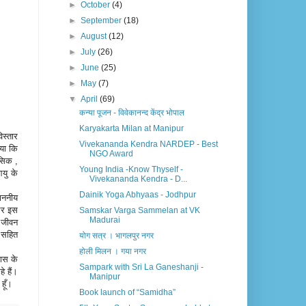
►
October
(4)
►
September
(18)
►
August
(12)
►
July
(26)
►
June
(25)
►
May
(7)
▼
April
(69)
कन्या पूजन - विवेकानन्द केंद्र भोपाल
Karyakarta Milan at Manipur
िस्तार
Vivekananda Kendra NARDEP - Best
ाया कि
NGO Award
नसिक ,
Young India -Know Thyself -
यु के
Vivekananda Kendra - D...
Dainik Yoga Abhyaas - Jodhpur
माननीय
 और इस
Samskar Varga Sammelan at VK
Madurai
े जीवन
ं सहित
योग सत्र । भागलपुर नगर
होली मिलन । गया नगर
ास के
Sampark with Sri La Ganeshanji -
े हैं।
Manipur
हूँ।
Book launch of “Samidha”