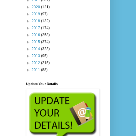
►
2021
(207)
►
2020
(121)
►
2019
(97)
►
2018
(132)
►
2017
(174)
►
2016
(258)
►
2015
(374)
►
2014
(323)
►
2013
(95)
►
2012
(215)
►
2011
(88)
Update Your Details