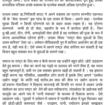
प्रस्तुत किया। दोनो वक्ता का परिचय देने की औपचारिकता पूर्ण हुई| उनका
वास्तविक परिचय उनके वक्तव्य के प्रत्येक शब्दसे अधिक प्रगटीत हुआ।
प्रथम वक्ता डा.गिरीशजी बापट ने अपने वक्तव्य का प्रारंभ माननीय एकनाथ
जी के "सेवा साधना" इस ग्रंथ के एक वाक्य से किया। आपने कहा - प्रत्येक
युवक किसी न किसी प्रेरणासे घर के बाहर कदम रखता है। यह प्रेरणा
करुणासे जन्मी हो तो सेवा, सहयोग के रूप में कार्यरत होती है। जिन
दुःखी,आर्त, दीन, रोगी, अनपढोकी सेवा होती है वह परमेश्वर की पूजा के रूप में
करना आध्यात्मिक प्रेरणा होगी। उनका विषय "राष्ट्र सेवा युवाओं के लिए
उत्तम करियर" ऐसा था। वर्तमान भौतिकवादी युग में करियर अर्थार्जन का ही एक
रूप है, यही भाव है। ऐसे समय में आपने राष्ट्र सेवा करियर बन सकती है यह
विचार बहुत सशक्त रूप से युवाओं के सामने रखा।
समाज या राष्ट्र के लिए क्या व कैसे करना यह उन्होंने बहुत छोटे- छोटे उदाहरण
देते हुए बताया। सेवा का कार्य यह गड्ढे या दलदल को भरने जैसा है, यह भराव
बहुत महत्त्वपूर्ण है; उसी पर एक सशक्त इमारत खड़ी हो सकती है । यह इमारत
खड़ी करना यह गतिशील, उद्यमशील लोग करते हैं इसके लिए आपने "एक्सेल
उद्योग समूह" के कांति भाई श्रॉफ,का कछ की दीमा पर उद्योग डालना या
डॉ.वसन्त गोवारीकर ने विक्रम साराभाई की विनति पर भारत में आकर उनके
संशोधन का लाभ राष्ट्र को देने की बात स्वीकारना; तंत्रक्षेत्र के उद्योजक श्री
सालुंके का अपने गांव में "पानी पंचायत" के माध्यम से विकास करना - ऐसे
उदाहरण रखे। ‘युवकों ने वर्तमान में समाज में ग्रामीण क्षेत्र में घुल मिलकर वहां
की छोटी-छोटी समस्याएं जैसे - प्रदूषण, पानी, पर्यावरण इनको समझकर