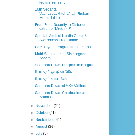
lecture series ...
10th Vedanta
VachaspatiRadhaNathPhukan
Memorial Le...
From Food Security to Distorted
values of Modern S...
Special Medical Health Camp &
Awareness Programme
Geeta Jyanti Program in Ludhiana
Matri Sammelan at Sisiborgaon,
Assam
Sadhana Diwas Program in Nagpur
बिलासपुर में युवा प्रेरणा शिविर
बिलासपुर में साधना दिवस
Sadhana Diwas at VKV Vallioor
Sadhana Diwas Celebration at
Shimla
►
November
(21)
►
October
(11)
►
September
(41)
►
August
(36)
►
July
(5)