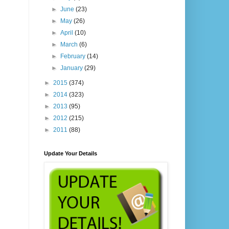
►
June
(23)
►
May
(26)
►
April
(10)
►
March
(6)
►
February
(14)
►
January
(29)
►
2015
(374)
►
2014
(323)
►
2013
(95)
►
2012
(215)
►
2011
(88)
Update Your Details