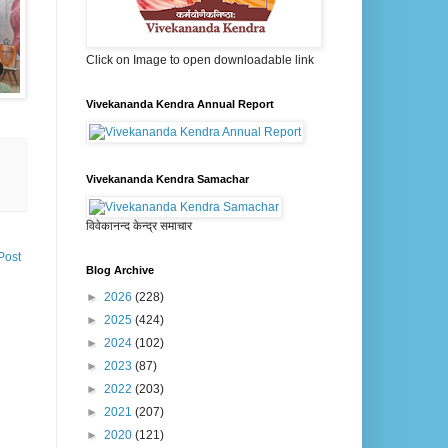
Click on Image to open downloadable link
Vivekananda Kendra Annual Report
Vivekananda Kendra Samachar
विवेकानन्द केन्द्र समाचार
Post
Blog Archive
►
2026
(228)
►
2025
(424)
►
2024
(102)
►
2023
(87)
►
2022
(203)
►
2021
(207)
►
2020
(121)