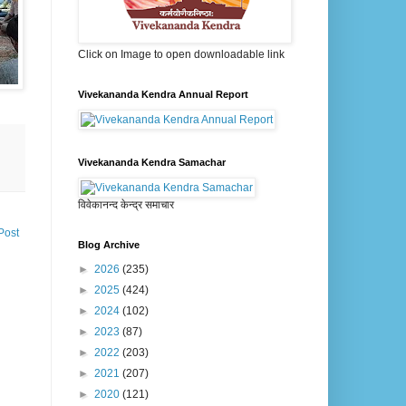
Click on Image to open downloadable link
Vivekananda Kendra Annual Report
Vivekananda Kendra Samachar
विवेकानन्द केन्द्र समाचार
Post
Blog Archive
►
2026
(235)
►
2025
(424)
►
2024
(102)
►
2023
(87)
►
2022
(203)
►
2021
(207)
►
2020
(121)