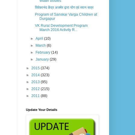
Water bodies
विवेकानंद केंद्र अजमेर द्वारा योग एवं ध्यान सत्र
Program of Sanskar Varga Children at
Durgapur
VK Rural Development Program
March 2016 Activity R...
►
April
(10)
►
March
(6)
►
February
(14)
►
January
(29)
►
2015
(374)
►
2014
(323)
►
2013
(95)
►
2012
(215)
►
2011
(88)
Update Your Details