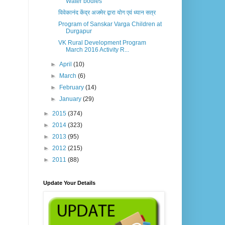
Water bodies
विवेकानंद केंद्र अजमेर द्वारा योग एवं ध्यान सत्र
Program of Sanskar Varga Children at
Durgapur
VK Rural Development Program
March 2016 Activity R...
►
April
(10)
►
March
(6)
►
February
(14)
►
January
(29)
►
2015
(374)
►
2014
(323)
►
2013
(95)
►
2012
(215)
►
2011
(88)
Update Your Details