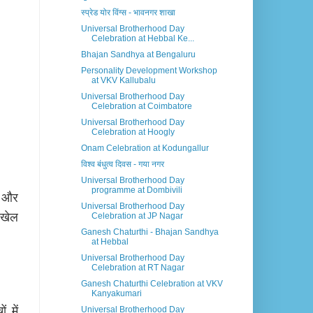
स्प्रेड योर विंग्स - भावनगर शाखा
Universal Brotherhood Day
Celebration at Hebbal Ke...
Bhajan Sandhya at Bengaluru
Personality Development Workshop
at VKV Kallubalu
Universal Brotherhood Day
Celebration at Coimbatore
Universal Brotherhood Day
Celebration at Hoogly
Onam Celebration at Kodungallur
विश्व बंधुत्व दिवस - गया नगर
Universal Brotherhood Day
programme at Dombivili
क और
Universal Brotherhood Day
Celebration at JP Nagar
 खेल
Ganesh Chaturthi - Bhajan Sandhya
at Hebbal
Universal Brotherhood Day
Celebration at RT Nagar
Ganesh Chaturthi Celebration at VKV
Kanyakumari
Universal Brotherhood Day
 में