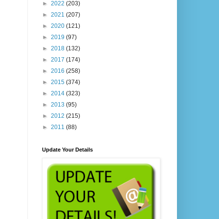
►
2022
(203)
►
2021
(207)
►
2020
(121)
►
2019
(97)
►
2018
(132)
►
2017
(174)
►
2016
(258)
►
2015
(374)
►
2014
(323)
►
2013
(95)
►
2012
(215)
►
2011
(88)
Update Your Details