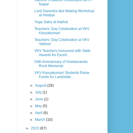
Ganesh Chaturthi Celebration at RT
Nagar
Lord Ganesha Idol Making Workshop
at Hebbal
Yoga Satra at Imphal
Teachers’ Day Celebration at VKV
Kanyakumari
Teachers’ Day Celebration at VKV
Vallioor
VKV Teachers honoured with State
Awards for Excell...
54th Anniversary of Vivekananda
Rock Memorial
VKV Kanyakumari Students Raise
Funds for Landslide...
►
August
(28)
►
July
(1)
►
June
(1)
►
May
(5)
►
April
(6)
►
March
(10)
►
2023
(87)