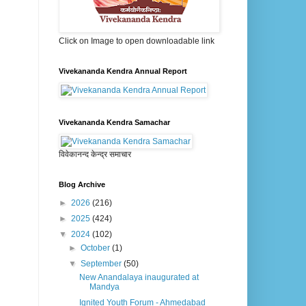
Click on Image to open downloadable link
Vivekananda Kendra Annual Report
Vivekananda Kendra Samachar
विवेकानन्द केन्द्र समाचार
Blog Archive
►
2026
(216)
►
2025
(424)
▼
2024
(102)
►
October
(1)
▼
September
(50)
New Anandalaya inaugurated at
Mandya
Ignited Youth Forum - Ahmedabad