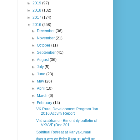
►
2019
(97)
►
2018
(132)
►
2017
(174)
▼
2016
(258)
►
December
(36)
►
November
(21)
►
October
(11)
►
September
(41)
►
August
(36)
►
July
(5)
►
June
(23)
►
May
(26)
►
April
(10)
►
March
(6)
▼
February
(14)
VK Rural Development Program Jan
2016 Activity Report
Vishwabhanu - Bimonthly bulletin of
VKVVF (Dec 201...
Spiritual Retreat at Kanyakumari
कैंसर व हृदय रोग शिविर में हुआ 31 मरीजों का