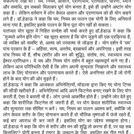
संकल्पना रखी थी। यम, नियम, आसान, प्राणायाम, प्रत्याहार, धारणा, ध्यान
और समाधि, इन सबको मिलाकर पूर्ण योग बनता है, इसे ही उन्होंने अष्टांग योग
कहा है। लेकिन वर्तमान में लोग केवल आसन और प्राणायाम को ही योग कहने
लगे हैं। डॉ.हेडाऊ ने कहा कि यम, नियम का पालन एक योगी के लिए अनिवार्य
माना गया है, इसलिए इसके पालन के बिना पूरा योग नहीं हो सकता।
पातंजल योग सूत्र में निहित सन्देश की चर्चा करते हुए डॉ.हेडाऊ ने कहा कि
"युज्यते अनेन इति योगः" यह सूत्र बताता है कि योग जुड़ने की एक प्रक्रिया है,
जो व्यक्ति को समष्टि से, आत्मा को परमात्मा से जोड़ता है। योग दर्शन में ‘यम’
पांच प्रकार के हैं – अहिंसा, सत्य, अस्तेय, ब्रह्मचर्य और अपरिग्रह। इसी तरह
पांच नियम भी हैं, शौच (शरीर और मन की शुद्धि), संतोष, तप, स्वाध्याय तथा
ईश्वर-प्रणिधान। ये यम और नियम योग दर्शन में बहुत महत्वपूर्ण माने गए हैं।
लेकिन आज परिस्थिति ऐसी है कि लोग अपनी सुन्दरता निखारने और स्वास्थ्य
लाभ के लिए योगासन और प्राणायाम करते हैं। ऐसे अनगिनत लोग हैं जो रोगी
होने के बाद योग की ओर मुड़ते हैं।
डॉ.हेडाऊ ने कहा कि आजकल अभिनेत्रियों, मॉडल्स द्वारा किए गए योगा टिप्स
की सीडी खरीदते हैं। अभिनेत्रियां आदि अपने फिटनेस बनाए रखने के लिए योग
करती हैं, ऐसा वे बताती भी हैं। लोग उनसे आकर्षित होते हैं। उन्होंने जोर देते हुए
कहा कि शारीरिक फिटनेस तो जरुरी है ही, पर योग केवल शारीरिक स्वास्थ्य
और सुन्दरता तक सीमित न करें। यम, नियम का पालन अवश्य करें, क्योंकि जो
लोग केवल शरीर के लिए योगासन करते हैं वो भौतिक तृष्णाओं में फंसे रहते हैं,
कई बार अपराध भी कर जाते हैं। इसलिए योग का उद्देश्य समझना होगा।
डॉ.हेडाऊ ने कहा कि योग से शरीर और मन की शुद्धि तो करना ही है, पर यह सब
किसलिए? योगी बनना है राष्ट्र के उत्थान के लिए, इसलिए हम गीत गाते हैं,-