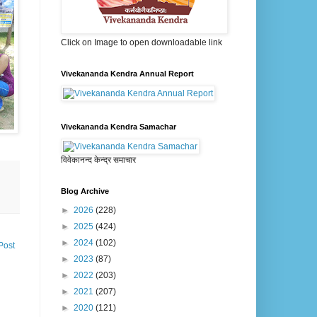
Click on Image to open downloadable link
Vivekananda Kendra Annual Report
Vivekananda Kendra Samachar
विवेकानन्द केन्द्र समाचार
Blog Archive
►
2026
(228)
►
2025
(424)
►
2024
(102)
Post
►
2023
(87)
►
2022
(203)
►
2021
(207)
►
2020
(121)