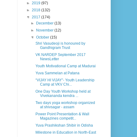
►
2019
(97)
►
2018
(132)
▼
2017
(174)
►
December
(13)
►
November
(12)
▼
October
(15)
Shri Vasudeoji is honoured by
Gandhigram Trust
VK NARDEP September 2017
NewsLetter
Youth Motivational Camp at Madurai
Yuva Sammelan at Patana
“VIJAY HI VIJAY”- Youth Leadership
Camp at VKV Chi...
One Day Youth Workshop held at
Vivekananda kendra ...
Two days yoga workshop organized
at shivsagar - assam
Power Point Presentation & Wall
Magazines competit...
Yuva Prashikshan Shibir in Odisha
Milestone in Education in North-East