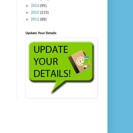
►
2013
(95)
►
2012
(215)
►
2011
(88)
Update Your Details