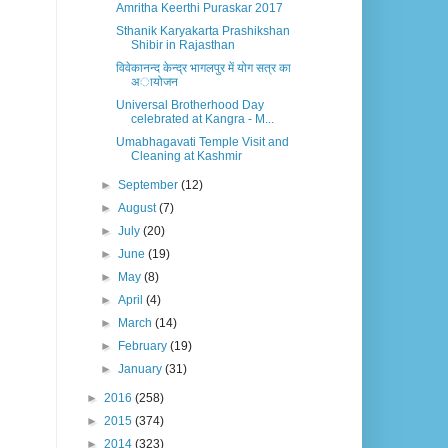
Amritha Keerthi Puraskar 2017
Sthanik Karyakarta Prashikshan
Shibir in Rajasthan
विवेकानन्द केन्द्र भागलपुर में योग सत्र का
अायोजन
Universal Brotherhood Day
celebrated at Kangra - M...
Umabhagavati Temple Visit and
Cleaning at Kashmir
►
September
(12)
►
August
(7)
►
July
(20)
►
June
(19)
►
May
(8)
►
April
(4)
►
March
(14)
►
February
(19)
►
January
(31)
►
2016
(258)
►
2015
(374)
►
2014
(323)