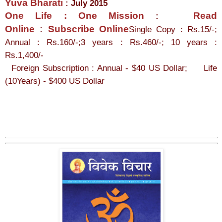
Yuva Bharati
: July 2015
One Life : One Mission
Read
:
:
Online
Subscribe Online
Single Copy : Rs.15/-;
Annual : Rs.160/-;3 years : Rs.460/-; 10 years :
Rs.1,400/-
Foreign Subscription : Annual - $40 US Dollar; Life
(10Years) - $400 US Dollar