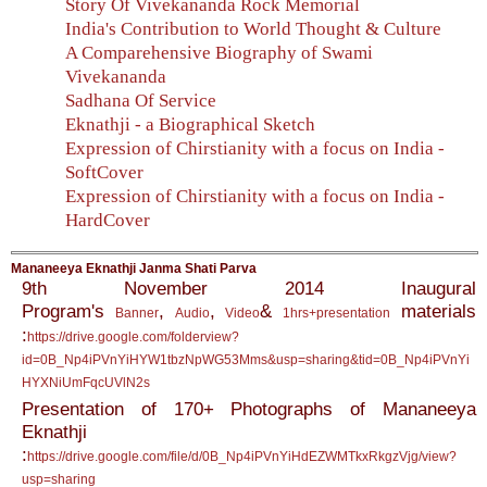
Story Of Vivekananda Rock Memorial
India's Contribution to World Thought & Culture
A Comparehensive Biography of Swami
Vivekananda
Sadhana Of Service
Eknathji - a Biographical Sketch
Expression of Chirstianity with a focus on India -
SoftCover
Expression of Chirstianity with a focus on India -
HardCover
Mananeeya Eknathji Janma Shati Parva
9th November 2014 Inaugural
Program's
,
,
&
materials
Banner
Audio
Video
1hrs+presentation
:
https://drive.google.com/folderview?
id=0B_Np4iPVnYiHYW1tbzNpWG53Mms&usp=sharing&tid=0B_Np4iPVnYi
HYXNiUmFqcUVlN2s
Presentation of 170+ Photographs of Mananeeya
Eknathji
:
https://drive.google.com/file/d/0B_Np4iPVnYiHdEZWMTkxRkgzVjg/view?
usp=sharing