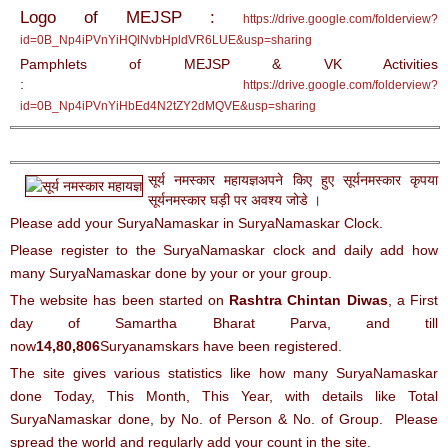
Logo of MEJSP :
https://drive.google.com/folderview?
id=0B_Np4iPVnYiHQlNvbHpldVR6LUE&usp=sharing
Pamphlets of MEJSP & VK Activities
:
https://drive.google.com/folderview?
id=0B_Np4iPVnYiHbEd4N2tZY2dMQVE&usp=sharing
सूर्य नमस्कार महायज्ञअपने किए हुए सूर्यनमस्कार कृपया
सूर्यनमस्कार घड़ी पर अवश्य जोडे ।
Please add your SuryaNamaskar in SuryaNamaskar Clock.
Please register to the SuryaNamaskar clock and daily add how
many SuryaNamaskar done by your or your group.
The website has been started on
Rashtra Chintan Diwas
, a First
day of Samartha Bharat Parva, and till
now
14,80
,806
Suryanamskars have been registered.
The site gives various statistics like how many SuryaNamaskar
done Today, This Month, This Year, with details like Total
SuryaNamaskar done, by No. of Person & No. of Group. Please
spread the world and regularly add your count in the site.