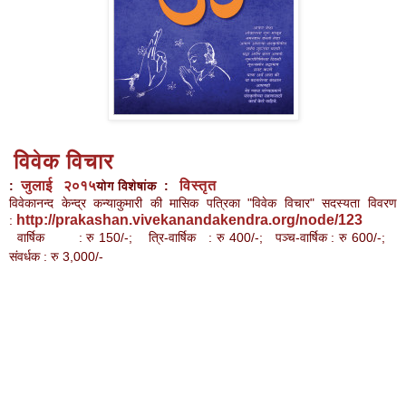
विवेक विचार
जुलाई २०१५
विस्तृत
:
योग विशेषांक :
विवेकानन्द केन्द्र कन्याकुमारी की मासिक पत्रिका "
विवेक विचार
" सदस्यता विवरण
http://prakashan.vivekanandakendra.org/node/123
:
वार्षिक : रु 150/-; त्रि-वार्षिक : रु 400/-; पञ्च-वार्षिक : रु 600/-;
संवर्धक : रु 3,000/-