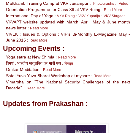
Malkhamb Training Camp at VKV Jairampur :
:
Photographs
Video
Orientation Programme for Class XII at VKV Roing :
Read More
International Day of Yoga :
:
:
VKV Roing
VKV Kuporijo
VKV Shrgaon
VKVAPT website updated with March, April, May & June month
news letter :
Read More
VIVEK : Issues & Options : VIF's Bi-Monthly E-Magazine May -
June 2015 :
Read More
Upcoming Events :
Yoga satra at New Shimla :
Read More
विमर्श : भारतीय मातृशक्ति का भावी पथ :
विस्तृत
Omkar Meditation :
Read More
Safal Yuva Yuva Bharat Workshop at mysore :
Read More
Vimarsha on "The National Security Challenges of the next
Decade" :
Read More
Updates from Prakashan :